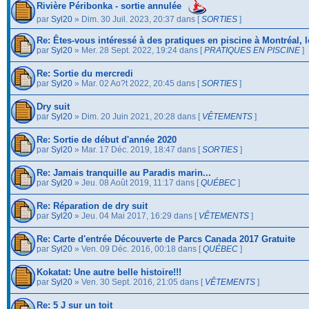
Rivière Péribonka - sortie annulée
par
Syl20
» Dim. 30 Juil. 2023, 20:37 dans [
SORTIES
]
Re: Êtes-vous intéressé à des pratiques en piscine à Montréal, 
par
Syl20
» Mer. 28 Sept. 2022, 19:24 dans [
PRATIQUES EN PISCINE
]
Re: Sortie du mercredi
par
Syl20
» Mar. 02 Ao?t 2022, 20:45 dans [
SORTIES
]
Dry suit
par
Syl20
» Dim. 20 Juin 2021, 20:28 dans [
VÊTEMENTS
]
Re: Sortie de début d'année 2020
par
Syl20
» Mar. 17 Déc. 2019, 18:47 dans [
SORTIES
]
Re: Jamais tranquille au Paradis marin...
par
Syl20
» Jeu. 08 Août 2019, 11:17 dans [
QUÉBEC
]
Re: Réparation de dry suit
par
Syl20
» Jeu. 04 Mai 2017, 16:29 dans [
VÊTEMENTS
]
Re: Carte d'entrée Découverte de Parcs Canada 2017 Gratuite
par
Syl20
» Ven. 09 Déc. 2016, 00:18 dans [
QUÉBEC
]
Kokatat: Une autre belle histoire!!!
par
Syl20
» Ven. 30 Sept. 2016, 21:05 dans [
VÊTEMENTS
]
Re: 5 J sur un toit