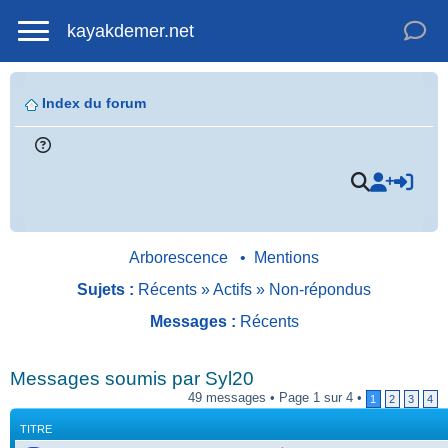
kayakdemer.net
Index du forum
Arborescence
•
Mentions
Sujets :
Récents
»
Actifs
»
Non-répondus
Messages :
Récents
.
Messages soumis par Syl20
49 messages • Page 1 sur 4 •
1
2
3
4
TITRE