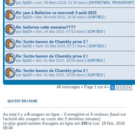
par
Syl20
» Lun. 28 Mars 2016, 21:34 dans [
ENTRETIEN, TRANSPORT
Re: jam à Bellerive ce mercredi 5 août 2015
par
Syl20
» Mar. 04 Août 2015, 18:34 dans [
SORTIES
]
Re: bellerive cette semaine????
par
Syl20
» Dim. 24 Mai 2015, 07:53 dans [
SORTIES
]
Re: Sortie bassin de Chambly prise 2 !
par
Syl20
» Sam. 02 Mai 2015, 07:17 dans [
SORTIES
]
Re: Sortie bassin de Chambly prise 2 !
par
Syl20
» Ven. 01 Mai 2015, 16:58 dans [
SORTIES
]
Re: Sortie bassin de Chambly prise 2 !
par
Syl20
» Ven. 01 Mai 2015, 16:55 dans [
SORTIES
]
49 messages • Page 1 sur 4 •
1
2
3
4
.
QUI EST EN LIGNE
Au total il y a
8
usagers en ligne :: 0 enregistré et 8 visiteurs (basé sur
l'activité des usagers au cours des 5 dernières minutes)
Le plus grand nombre d'usagers en ligne est
249
le Lun. 18 Nov. 2019,
09:49