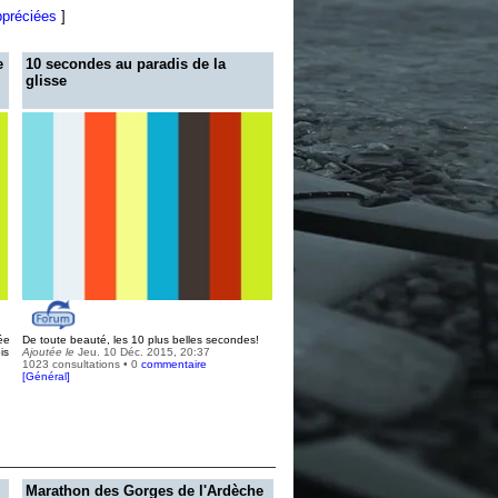
ppréciées
]
e
10 secondes au paradis de la
glisse
ée
De toute beauté, les 10 plus belles secondes!
is
Ajoutée le
Jeu. 10 Déc. 2015, 20:37
1023 consultations • 0
commentaire
[
Général
]
Marathon des Gorges de l'Ardèche