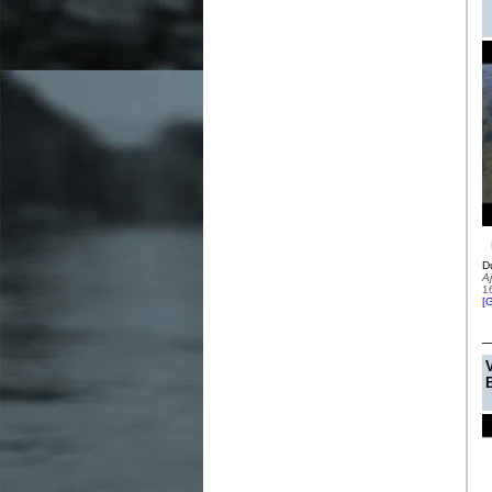
Du
A
1
[
G