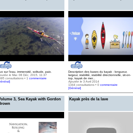
o sur l'eau, immensité, solitude, paix.
Description des bases du kayak : longueur,
joutée le
Mar. 08 Déc. 2015, 11:37
largeur, stabilité, stabilité directionnelle, sit-on-
695 consultations • 1
commentaire
top, kayak de mer...
énéral
]
Ajoutée le
3 Avril 2014
1344 consultations • 0
commentaire
[
Général
]
Volume 3, Sea Kayak with Gordon
Kayak près de la lave
Brown