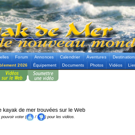
elles
Forum
Annonces
Calendrier
Aventures
Destination
blement 2026
Équipement
Documents
Photos
Vidéos
Lie
e kayak de mer trouvées sur le Web
pouvoir voter (
/
) pour les vidéos.