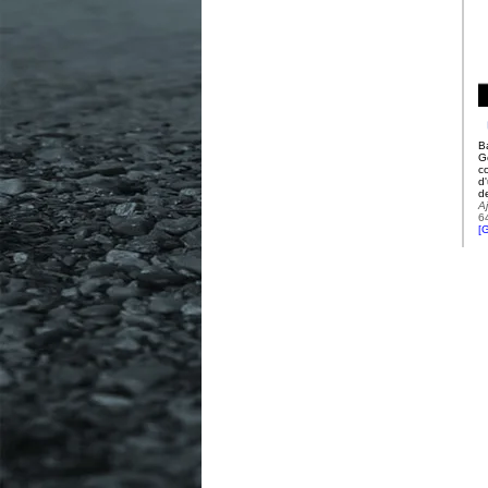
B
G
c
d
d
A
6
[
G