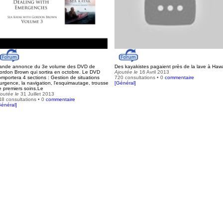
ande annonce du 3e volume des DVD de
Des kayakistes pagaient près de la lave à Haw
ordon Brown qui sortira en octobre. Le DVD
Ajoutée le
16 Avril 2013
omportera 4 sections : Gestion de situations
720 consultations • 0
commentaire
'urgence, la navigation, l'esquimautage, trousse
[
Général
]
e premiers soins.Le
joutée le
31 Juillet 2013
48 consultations • 0
commentaire
énéral
]