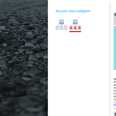
Aucune sous-catégorie
M
P
a
n
n
s
a
A
1
[
G