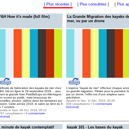
[
Plus récentes
]
[
Plus consultées
]
[
Plus a
P&H How it's made (full film)
La Grande Migration des kayaks d
mer, vu par un drone
éthode de fabrication des kayaks de mer chez
L'espèce ''kayak de mer'' effectue chaque ann
&H, mis en ligne le 29 septembre 2018..., peu
un grande migration. Filmée pour la première fo
vant la grande foire PaddleExpo en Allemagne,
par un drone, l'effet est d'une ampleur sans
on ouvert au public, mais beaucoup de
précédent.
ouvelles, photos, vidéos dans les semaines qui
Ajoutée le
Ven. 11 Déc. 2015, 00:26
uivent. Cette année 2018, le salon se tient du 5
638 consultations • 0
commentaire
u 7 octobre.
[
Général
]
joutée le
Sam. 06 Oct. 2018, 00:12
767 consultations • 0
commentaire
énéral
]
1 minute de kayak contemplatif
kayak 101 - Les bases du kayak