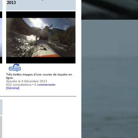
2013
Très belles images d'une course de kayaks en
ligne.
Ajoutée le
6 Décembre 2013
610 consultations • 0
commentaire
[
Général
]