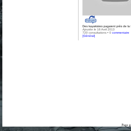
Des kayakistes pagaient près de la
Ajoutée le
16 Avril 2013
720 consultations • 0
commentaire
[
Général
]
Page g