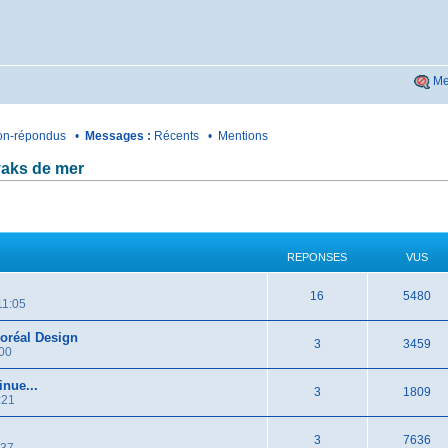
Me
n-répondus
•
Messages :
Récents
•
Mentions
ayaks de mer
REPONSES
VUS
16
5480
11:05
Boréal Design
3
3459
:00
inue...
3
1809
:21
3
7636