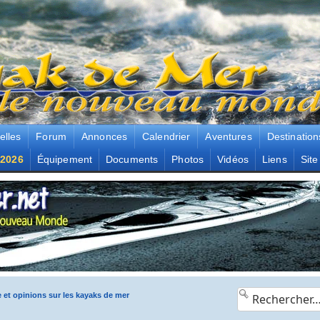
elles
Forum
Annonces
Calendrier
Aventures
Destination
2026
Équipement
Documents
Photos
Vidéos
Liens
Site
e et opinions sur les kayaks de mer