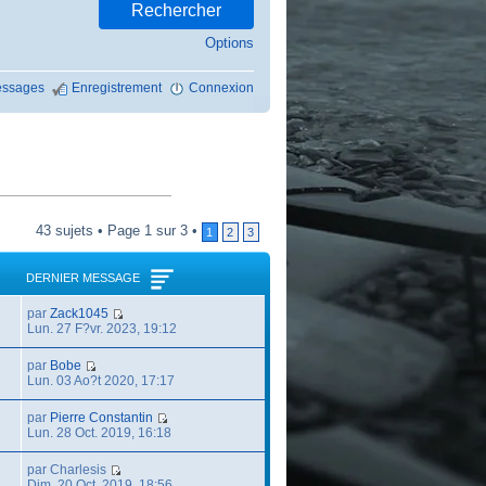
Options
ssages
Enregistrement
Connexion
43 sujets • Page 1 sur 3 •
1
2
3
DERNIER MESSAGE
par
Zack1045
Lun. 27 F?vr. 2023, 19:12
par
Bobe
Lun. 03 Ao?t 2020, 17:17
par
Pierre Constantin
Lun. 28 Oct. 2019, 16:18
par Charlesis
Dim. 20 Oct. 2019, 18:56