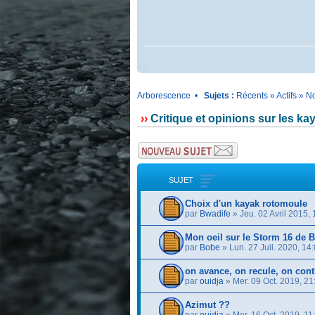
Arborescence
•
Sujets :
Récents
»
Actifs
»
No
››
Critique et opinions sur les k
SUJET
Choix d'un kayak rotomoule
par
Bwadife
» Jeu. 02 Avril 2015, 
Mon oeil sur le Storm 16 de 
par
Bobe
» Lun. 27 Juil. 2020, 14
on avance, on recule, on cont
par
ouidja
» Mer. 09 Oct. 2019, 21
Azimut ??