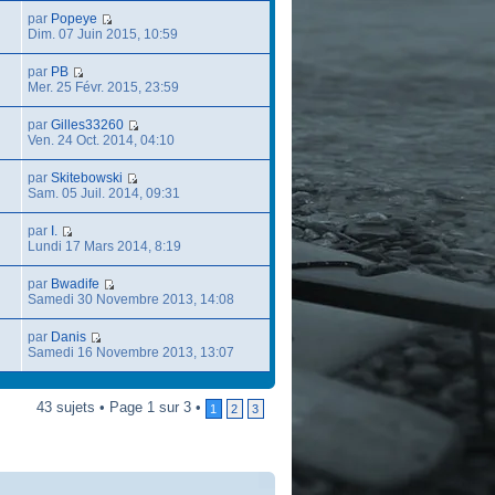
par
Popeye
Dim. 07 Juin 2015, 10:59
par
PB
Mer. 25 Févr. 2015, 23:59
par
Gilles33260
Ven. 24 Oct. 2014, 04:10
par
Skitebowski
Sam. 05 Juil. 2014, 09:31
par
I.
Lundi 17 Mars 2014, 8:19
par
Bwadife
Samedi 30 Novembre 2013, 14:08
par
Danis
Samedi 16 Novembre 2013, 13:07
43 sujets • Page 1 sur 3 •
1
2
3