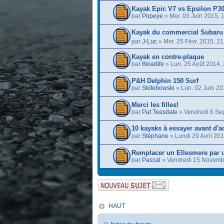
Kayak Epic V7 vs Epsilon P3
par
Popeye
» Mer. 03 Juin 2015, 
Kayak du commercial Subaru
par
J-Luc
» Mer. 25 Févr. 2015, 21
Kayak en contre-plaque
par
Bwadife
» Lun. 25 Août 2014, 
P&H Delphin 150 Surf
par
Skitebowski
» Lun. 02 Juin 20
Merci les filles!
par
Pat Teasdale
» Vendredi 6 Se
10 kayaks à essayer avant d'a
par
Stéphane
» Lundi 29 Avril 201
Remplacer un Ellesmere par 
par
Pascal
» Vendredi 15 Novemb
HAUT