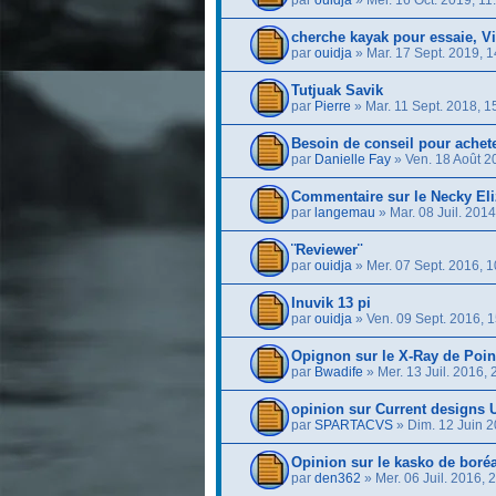
par
ouidja
» Mer. 16 Oct. 2019, 11
cherche kayak pour essaie, Vi
par
ouidja
» Mar. 17 Sept. 2019, 1
Tutjuak Savik
par
Pierre
» Mar. 11 Sept. 2018, 1
Besoin de conseil pour achet
par
Danielle Fay
» Ven. 18 Août 2
Commentaire sur le Necky El
par
langemau
» Mar. 08 Juil. 2014
¨Reviewer¨
par
ouidja
» Mer. 07 Sept. 2016, 1
Inuvik 13 pi
par
ouidja
» Ven. 09 Sept. 2016, 1
Opignon sur le X-Ray de Poin
par
Bwadife
» Mer. 13 Juil. 2016, 
opinion sur Current designs 
par
SPARTACVS
» Dim. 12 Juin 2
Opinion sur le kasko de boré
par
den362
» Mer. 06 Juil. 2016, 