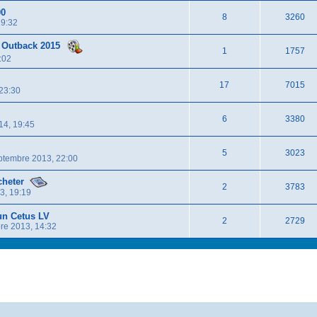
00
8
3260
19:32
 Outback 2015
1
1757
:02
17
7015
23:30
6
3380
14, 19:45
5
3023
ptembre 2013, 22:00
cheter
2
3783
3, 19:19
un Cetus LV
2
2729
re 2013, 14:32