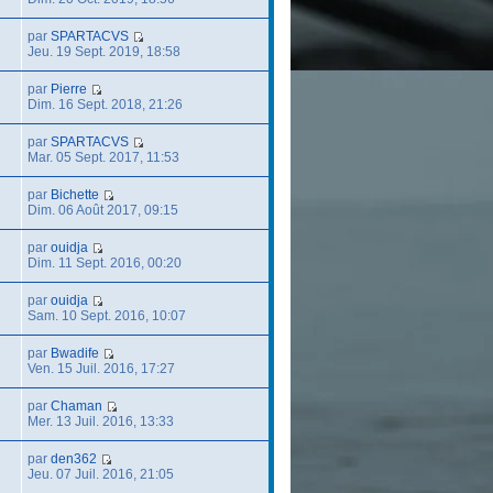
par
SPARTACVS
Jeu. 19 Sept. 2019, 18:58
par
Pierre
Dim. 16 Sept. 2018, 21:26
par
SPARTACVS
Mar. 05 Sept. 2017, 11:53
par
Bichette
Dim. 06 Août 2017, 09:15
par
ouidja
Dim. 11 Sept. 2016, 00:20
par
ouidja
Sam. 10 Sept. 2016, 10:07
par
Bwadife
Ven. 15 Juil. 2016, 17:27
par
Chaman
Mer. 13 Juil. 2016, 13:33
par
den362
Jeu. 07 Juil. 2016, 21:05