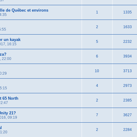
:37
lle de Québec et environs
1
1335
4:35
2
1633
5:55
er un kayak
5
2232
017, 16:15
iza?
6
3934
, 22:00
10
3713
0:29
4
2973
5:15
t 65 North
2
2385
22:47
Unity 21?
7
3627
016, 09:19
al
2
2284
21:20