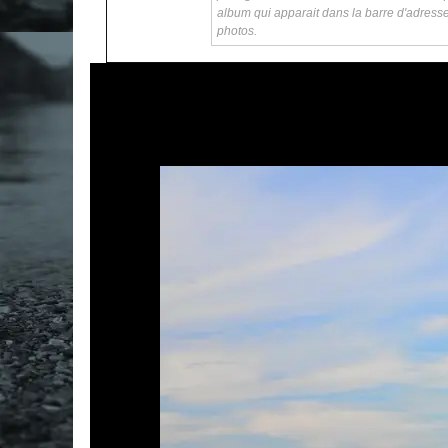
album qui apparait dans la barre d'adress
photos.