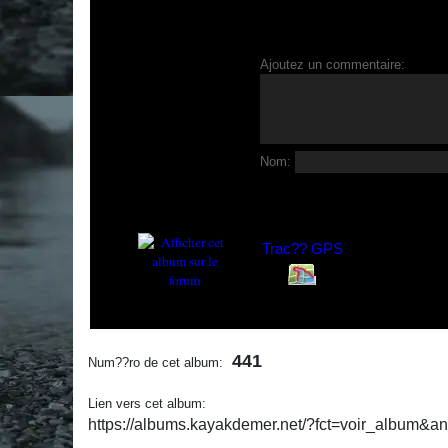
Ajoutez un commentaire:
Nom:
Trac?? GPS
441
Num??ro de cet album:
Lien vers cet album:
https://albums.kayakdemer.net/?fct=voir_album&a