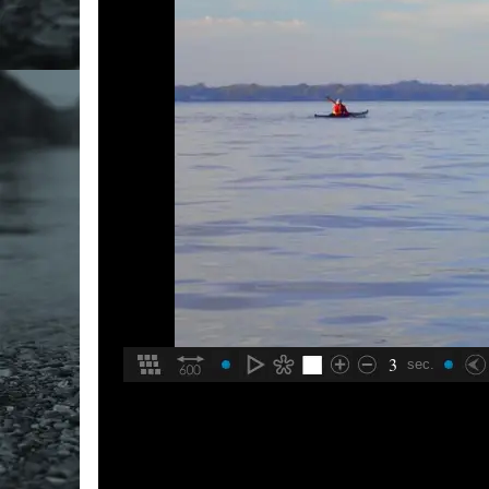
3
sec.