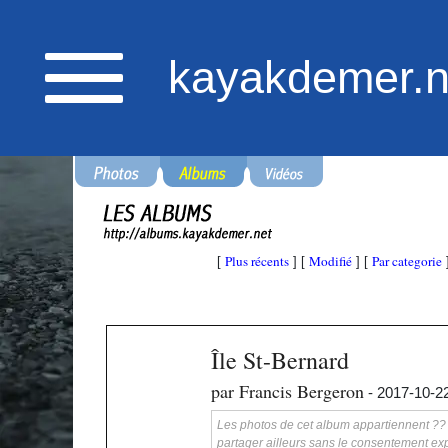
kayakdemer.n
Plus récents
Modifié
Par categorie
[
] [
] [
Île St-Bernard
par Francis Bergeron
- 2017-10-2
Les photos de cet album appartiennent ?? ka
partager ailleurs sans le consentement exp