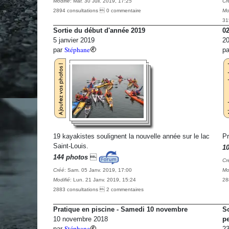
Modifié
: Mar. 30 Juil. 2019, 17:25
Cr
2894 consultations  0 commentaire
Mo
31
Sortie du début d'année 2019
02
5 janvier 2019
20
Stéphane
par
p
19 kayakistes soulignent la nouvelle année sur le lac
Pr
Saint-Louis.
1
144 photos

Cr
Créé
: Sam. 05 Janv. 2019, 17:00
Mo
Modifié
: Lun. 21 Janv. 2019, 15:24
28
2883 consultations  2 commentaires
Pratique en piscine - Samedi 10 novembre
So
10 novembre 2018
pe
Stéphane
par
23