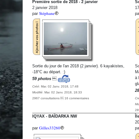
Première sortie de 2018 - 2 janvier
So
2 janvier 2018
17
Stéphane
par
p
Sortie du jour de l'an 2018 (2 janvier). 6 kayakistes,
So
-18°C au départ. :)
Ma
à 
59 photos

gl
Créé
: Mar. 02 Janv. 2018, 17:48
2
Modifié
: Mar. 02 Janv. 2018, 18:33
2967 consultations  16 commentaires
Cr
Mo
28
IQYAX - BAÏDARKA NW
Îl
20
Gilles33260
par
p