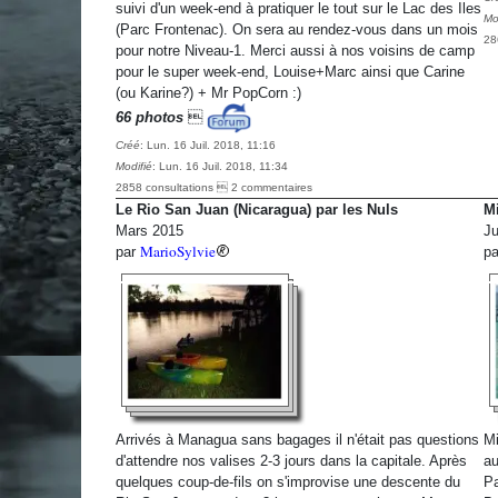
suivi d'un week-end à pratiquer le tout sur le Lac des Iles
Mo
(Parc Frontenac). On sera au rendez-vous dans un mois
28
pour notre Niveau-1. Merci aussi à nos voisins de camp
pour le super week-end, Louise+Marc ainsi que Carine
(ou Karine?) + Mr PopCorn :)
66 photos

Créé
: Lun. 16 Juil. 2018, 11:16
Modifié
: Lun. 16 Juil. 2018, 11:34
2858 consultations  2 commentaires
Le Rio San Juan (Nicaragua) par les Nuls
Mi
Mars 2015
Ju
MarioSylvie
par
p
Arrivés à Managua sans bagages il n'était pas questions
Mi
d'attendre nos valises 2-3 jours dans la capitale. Après
au
quelques coup-de-fils on s'improvise une descente du
Pa