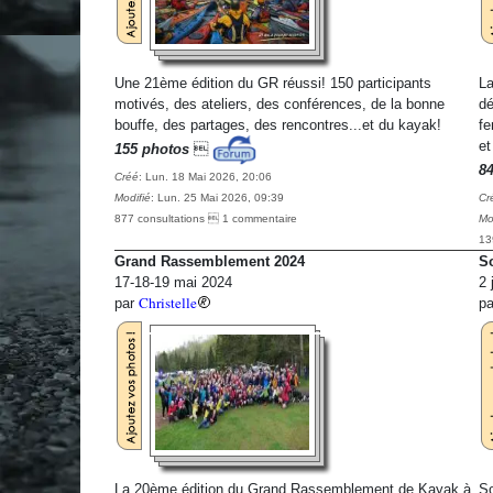
Une 21ème édition du GR réussi! 150 participants
La
motivés, des ateliers, des conférences, de la bonne
dé
bouffe, des partages, des rencontres...et du kayak!
fe
et
155 photos

8
Créé
: Lun. 18 Mai 2026, 20:06
Modifié
: Lun. 25 Mai 2026, 09:39
Cr
877 consultations  1 commentaire
Mo
13
Grand Rassemblement 2024
So
17-18-19 mai 2024
2 
Christelle
par
p
La 20ème édition du Grand Rassemblement de Kayak à
So