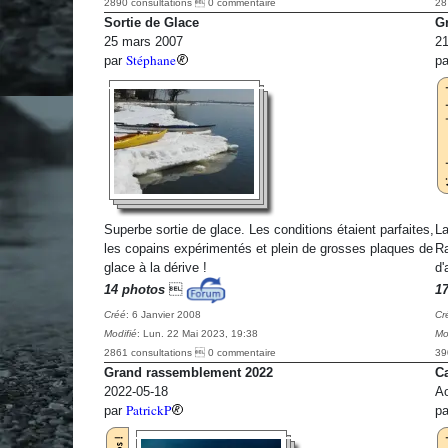
2890 consultations  0 commentaire
28
Sortie de Glace
G
25 mars 2007
21
Stéphane
par
p
Superbe sortie de glace. Les conditions étaient parfaites,
La
les copains expérimentés et plein de grosses plaques de
Ra
glace à la dérive !
d'
14 photos

1
Créé
: 6 Janvier 2008
Cr
Modifié
: Lun. 22 Mai 2023, 19:38
Mo
2861 consultations  0 commentaire
39
Grand rassemblement 2022
C
2022-05-18
Ao
PatrickP
par
p