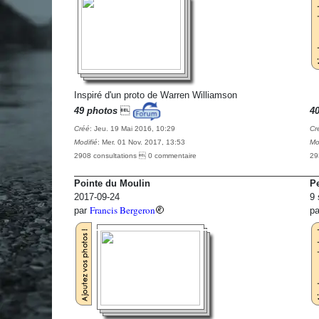
Inspiré d'un proto de Warren Williamson
49 photos

4
Créé
: Jeu. 19 Mai 2016, 10:29
Cr
Modifié
: Mer. 01 Nov. 2017, 13:53
Mo
2908 consultations  0 commentaire
29
Pointe du Moulin
P
2017-09-24
9 
Francis Bergeron
par
p