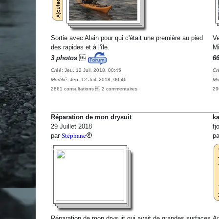
Sortie avec Alain pour qui c'était une première au pied
Ve
des rapides et à l'île.
Mi
3 photos

6
Créé
: Jeu. 12 Juil. 2018, 00:45
Cr
Modifié
: Jeu. 12 Juil. 2018, 00:46
Mo
2861 consultations  2 commentaires
29
Réparation de mon drysuit
k
29 Juillet 2018
fj
Stéphane
par
p
Réparation de mon drysuit qui avait de grandes surfaces
An