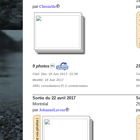
19
Christelle
par
p
9 photos

2
Créé
: Dim. 18 Juin 2017, 22:38
Cr
Modifié
: 18 Juin 2017
Mo
2881 consultations  2 commentaires
29
Sortie du 22 avril 2017
So
Montréal
25
JohanneLavoie
par
p