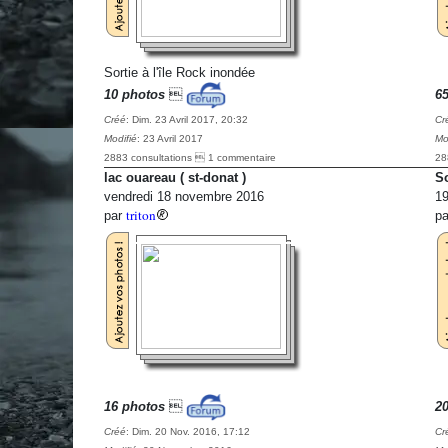
Sortie à l'île Rock inondée
10 photos

6
Créé
: Dim. 23 Avril 2017, 20:32
Cr
Modifié
: 23 Avril 2017
Mo
2883 consultations  1 commentaire
28
lac ouareau ( st-donat )
So
vendredi 18 novembre 2016
19
triton
par
p
16 photos

2
Créé
: Dim. 20 Nov. 2016, 17:12
Cr