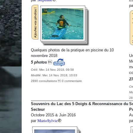
p
Quelques photos de la pratique en piscine du 10
novembre 2018
Un
Me
5 photos

mo
Créé
: Mer. 14 Nov. 2018, 09:58
co
Modifié
: Mer. 14 Nov. 2018, 10:03
2
2890 consultations  0 commentaire
Cr
Mo
28
Souvenirs du Lac des 5 Doigts & Reconnaissance du
So
Secteur
P
Octobre 2015 & Juin 2016
Av
MarioSylvie
par
p