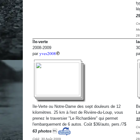
ty
lé
2
Cr
Mo
28
île-verte
la
2008-2009
30
yves2008
par
p
île-Verte ou Notre-Dame des sept douleurs de 12
Be
kilomètres. 25 km à l'est de Rivière-du-Loup, vous
La
prenez le traversier "Le Richardière" qui permet
11
l'embarquement de 6 autos. Coût $36/auto, pers./7$
Cr
63 photos

Mo
Créé
: 30 Août 2009
28