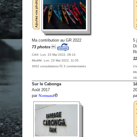
Ma contribution au GR 2022
5 
Di
73 photos

Ri
Créé
: Lun. 23 Mai 2022, 08:14
11
Modifié
: Lun. 23 Mai 2022, 11:55
3002 consultations  3 commentaires
Cr
Mo
28
Sur le Cabonga
1è
Août 2017
20
Normand
par
p