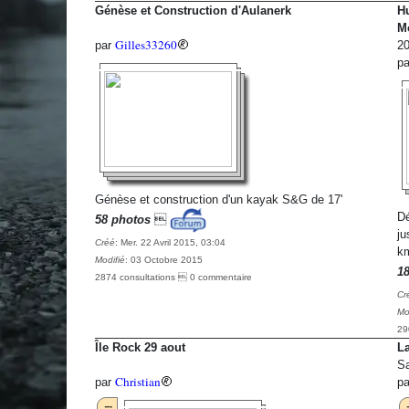
Génèse et Construction d'Aulanerk
Hu
Mo
Gilles33260
par
20
p
Génèse et construction d'un kayak S&G de 17'
Dé
58 photos

ju
Créé
: Mer. 22 Avril 2015, 03:04
k
Modifié
: 03 Octobre 2015
1
2874 consultations  0 commentaire
Cr
Mo
29
Île Rock 29 aout
L
Sa
Christian
par
p