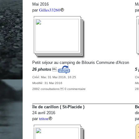
Mai 2016
Ma
Gilles33260
par
p
Petit séjour au camping de Bilouris Commune d'Arzon
26 photos

5 
Créé
: Mar. 31 Mai 2016, 16:25
Cr
Modifié
: 31 Mai 2016
Mo
2882 consultations  0 commentaire
28
île de carillon ( St-Placide )
Be
24 avril 2016
di
triton
par
p