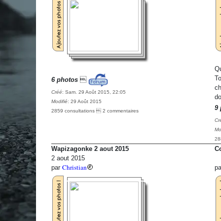
Qu
To
6 photos

ch
Créé
: Sam. 29 Août 2015, 22:05
do
Modifié
: 29 Août 2015
9 
2859 consultations  2 commentaires
Cr
Mo
28
Wapizagonke 2 aout 2015
Co
2 aout 2015
Christian
par
p