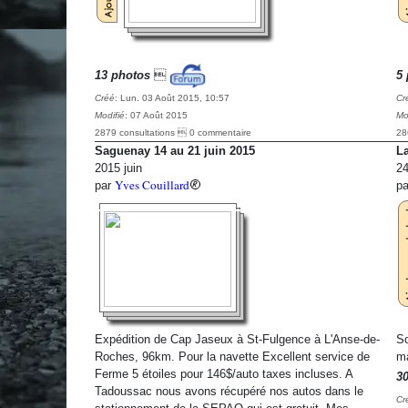
13 photos

5 
Créé
: Lun. 03 Août 2015, 10:57
Cr
Modifié
: 07 Août 2015
Mo
2879 consultations  0 commentaire
28
Saguenay 14 au 21 juin 2015
La
2015 juin
24
Yves Couillard
par
p
Expédition de Cap Jaseux à St-Fulgence à L'Anse-de-
So
Roches, 96km. Pour la navette Excellent service de
ma
Ferme 5 étoiles pour 146$/auto taxes incluses. A
3
Tadoussac nous avons récupéré nos autos dans le
Cr