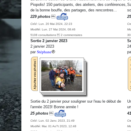
Piopolis! 150 participants, des ateliers, des conférences,
Sa
de la bonne bouffe, des partages, des rencontres...
so
229 photos

2
Créé
: Lun. 20 Mai 2024, 22:23
Cr
Modifié
: Lun. 27 Mai 2024, 08:46
Mo
5108 consultations  2 commentaires
30
Sortie 2 janvier 2023
So
2 janvier 2023
24
Stéphane
par
p
Sortie du 2 janvier pour souligner sur l'eau le début de
Un
l'année 2023! Bonne année !
un
25 photos

4
Créé
: Lun. 02 Janv. 2023, 21:49
Cr
Modifié
: Mar. 01 Ao?t 2023, 12:48
Mo