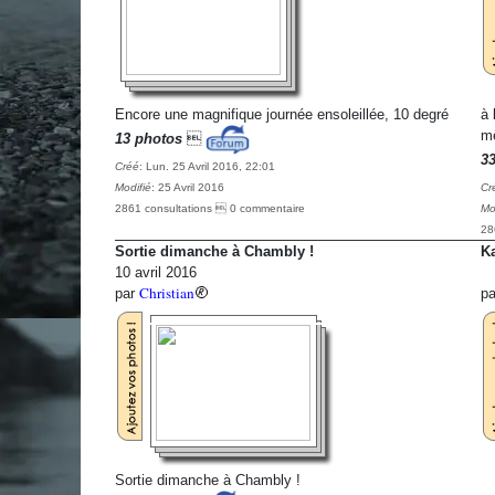
Encore une magnifique journée ensoleillée, 10 degré
à 
mê
13 photos

3
Créé
: Lun. 25 Avril 2016, 22:01
Modifié
: 25 Avril 2016
Cr
2861 consultations  0 commentaire
Mo
28
Sortie dimanche à Chambly !
Ka
10 avril 2016
Christian
par
p
Sortie dimanche à Chambly !