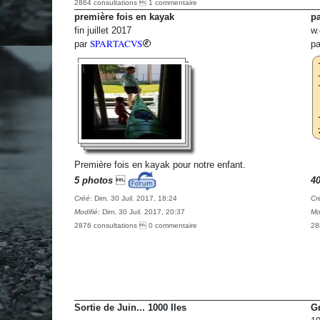
2864 consultations  1 commentaire
première fois en kayak
pa
fin juillet 2017
w.
SPARTACVS
par
p
Première fois en kayak pour notre enfant.
5 photos

4
Créé
: Dim. 30 Juil. 2017, 18:24
Cr
Modifié
: Dim. 30 Juil. 2017, 20:37
Mo
2876 consultations  0 commentaire
28
Sortie de Juin... 1000 Iles
G