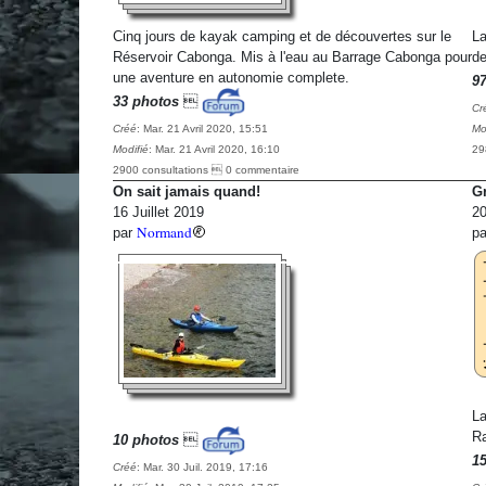
Cinq jours de kayak camping et de découvertes sur le
La
Réservoir Cabonga. Mis à l'eau au Barrage Cabonga pour
de
une aventure en autonomie complete.
9
33 photos

Cr
Créé
: Mar. 21 Avril 2020, 15:51
Mo
Modifié
: Mar. 21 Avril 2020, 16:10
29
2900 consultations  0 commentaire
On sait jamais quand!
G
16 Juillet 2019
20
Normand
par
p
La
R
10 photos

1
Créé
: Mar. 30 Juil. 2019, 17:16