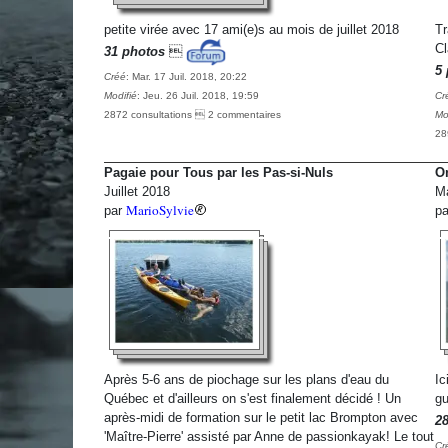
petite virée avec 17 ami(e)s au mois de juillet 2018
Tr
Cl
31 photos

5 
Créé
: Mar. 17 Juil. 2018, 20:22
Modifié
: Jeu. 26 Juil. 2018, 19:59
Cr
2872 consultations  2 commentaires
Mo
28
Pagaie pour Tous par les Pas-si-Nuls
Om
Juillet 2018
M
MarioSylvie
par
p
Après 5-6 ans de piochage sur les plans d'eau du
Ic
Québec et d'ailleurs on s'est finalement décidé ! Un
gu
après-midi de formation sur le petit lac Brompton avec
2
'Maître-Pierre' assisté par Anne de passionkayak! Le tout
Cr