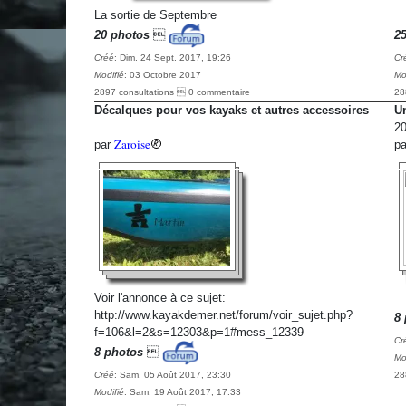
La sortie de Septembre
20 photos

2
Créé
: Dim. 24 Sept. 2017, 19:26
Cr
Modifié
: 03 Octobre 2017
Mo
2897 consultations  0 commentaire
28
Décalques pour vos kayaks et autres accessoires
U
20
Zaroise
par
p
Voir l'annonce à ce sujet:
http://www.kayakdemer.net/forum/voir_sujet.php?
8 
f=106&l=2&s=12303&p=1#mess_12339
Cr
8 photos

Mo
Créé
: Sam. 05 Août 2017, 23:30
28
Modifié
: Sam. 19 Août 2017, 17:33