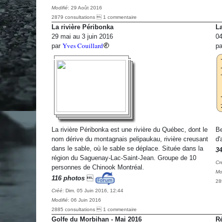
Modifié
: 29 Août 2016
2879 consultations  1 commentaire
La rivière Péribonka
L
29 mai au 3 juin 2016
04
Yves Couillard
par
p
La rivière Péribonka est une rivière du Québec, dont le
Be
nom dérive du montagnais pelipaukau, rivière creusant
d'
dans le sable, où le sable se déplace. Située dans la
3
région du Saguenay-Lac-Saint-Jean. Groupe de 10
Cr
personnes de Chinook Montréal.
Mo
116 photos

28
Créé
: Dim. 05 Juin 2016, 12:44
Modifié
: 06 Juin 2016
2885 consultations  1 commentaire
Golfe du Morbihan - Mai 2016
Ré