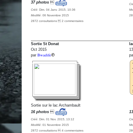
37 photos

Cr
Créé
: Dim. 04 Janv. 2015, 10:36
Mo
Modifié
: 06 Novembre 2015
28
2872 consultations  2 commentaires
Sortie St Donat
l
Oct 2015
1
Bwadife
par
p
Sortie sur le lac Archambault
16 photos

1
Créé
: Dim. 01 Nov. 2015, 13:12
Cr
Modifié
: 01 Novembre 2015
Mo
2872 consultations  4 commentaires
28