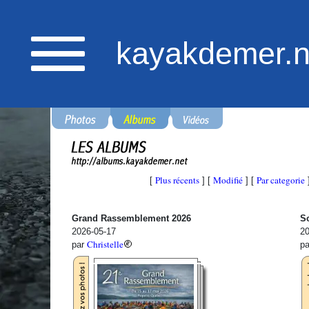
kayakdemer.n
Plus récents
Modifié
Par categorie
[
] [
] [
Grand Rassemblement 2026
So
2026-05-17
20
Christelle
par
p