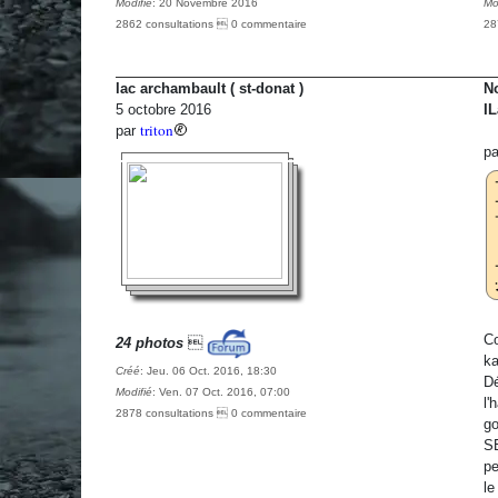
Modifié
: 20 Novembre 2016
Mo
2862 consultations  0 commentaire
28
lac archambault ( st-donat )
No
5 octobre 2016
IL
triton
par
p
Co
24 photos

ka
Créé
: Jeu. 06 Oct. 2016, 18:30
Dé
Modifié
: Ven. 07 Oct. 2016, 07:00
l'
2878 consultations  0 commentaire
go
SE
pe
le