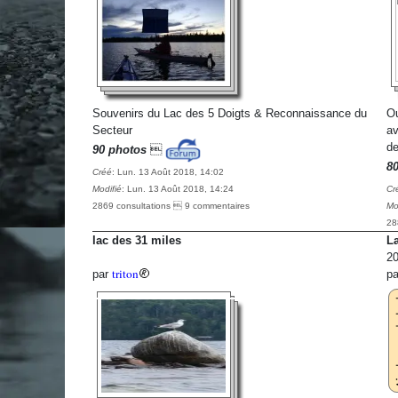
Souvenirs du Lac des 5 Doigts & Reconnaissance du
Ou
Secteur
av
de
90 photos

8
Créé
: Lun. 13 Août 2018, 14:02
Modifié
: Lun. 13 Août 2018, 14:24
Cr
2869 consultations  9 commentaires
Mo
28
lac des 31 miles
La
20
triton
par
p