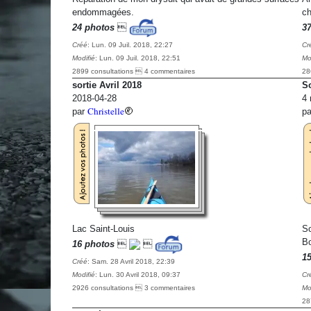
endommagées.
ch
24 photos

3
Créé
: Lun. 09 Juil. 2018, 22:27
Cr
Modifié
: Lun. 09 Juil. 2018, 22:51
Mo
2899 consultations  4 commentaires
28
sortie Avril 2018
So
2018-04-28
4 
Christelle
par
p
Lac Saint-Louis
So
Bo
16 photos


1
Créé
: Sam. 28 Avril 2018, 22:39
Modifié
: Lun. 30 Avril 2018, 09:37
Cr
2926 consultations  3 commentaires
Mo
28