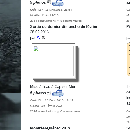
9 photos

3
Créé
: Lun. 11 Avril 2016, 21:54
Cr
Modifié
: 11 Avril 2016
Mo
2864 consultations  8 commentaires
29
Sortie du dernier dimanche de février
Pi
28-02-2016
Zyl
par
p
Mise à l'eau à Cap sur Mer.
Il
de
5 photos

le
Créé
: Dim. 28 Févr. 2016, 18:49
1
Modifié
: 28 Février 2016
2874 consultations  0 commentaire
Cr
Mo
28
Montréal-Québec 2015
So