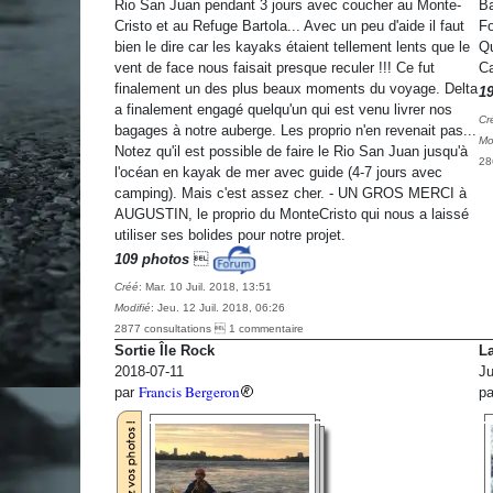
Rio San Juan pendant 3 jours avec coucher au Monte-
Ba
Cristo et au Refuge Bartola... Avec un peu d'aide il faut
Fo
bien le dire car les kayaks étaient tellement lents que le
Qu
vent de face nous faisait presque reculer !!! Ce fut
Ca
finalement un des plus beaux moments du voyage. Delta
1
a finalement engagé quelqu'un qui est venu livrer nos
Cr
bagages à notre auberge. Les proprio n'en revenait pas...
Mo
Notez qu'il est possible de faire le Rio San Juan jusqu'à
28
l'océan en kayak de mer avec guide (4-7 jours avec
camping). Mais c'est assez cher. - UN GROS MERCI à
AUGUSTIN, le proprio du MonteCristo qui nous a laissé
utiliser ses bolides pour notre projet.
109 photos

Créé
: Mar. 10 Juil. 2018, 13:51
Modifié
: Jeu. 12 Juil. 2018, 06:26
2877 consultations  1 commentaire
Sortie Île Rock
La
2018-07-11
Ju
Francis Bergeron
par
p