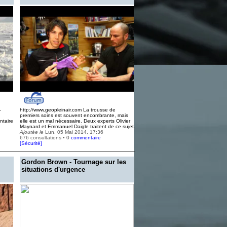
-
http://www.geopleinair.com La trousse de
premiers soins est souvent encombrante, mais
ntaire
elle est un mal nécessaire. Deux experts Olivier
Maynard et Emmanuel Daigle traitent de ce sujet.
Ajoutée le
Lun. 05 Mai 2014, 17:36
676 consultations • 0
commentaire
[
Sécurité
]
Gordon Brown - Tournage sur les
situations d'urgence