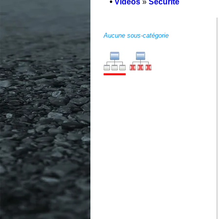
•
Vidéos
»
Sécurité
Aucune sous-catégorie