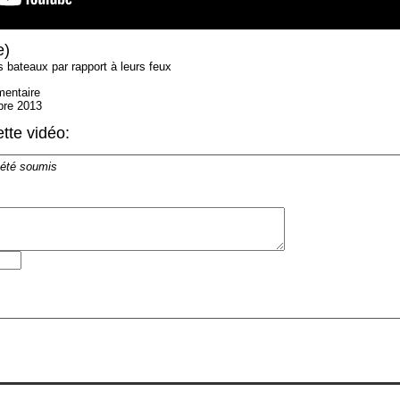
e)
s bateaux par rapport à leurs feux
mentaire
bre 2013
tte vidéo:
 été soumis