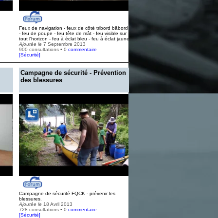
Feux de navigation - feux de côté tribord bâbord
- feu de poupe - feu tête de mât - feu visible sur
tout l'horizon - feu à éclat bleu - feu à éclat jaune
Ajoutée le
7 Septembre 2013
900 consultations • 0
commentaire
[
Sécurité
]
Campagne de sécurité - Prévention
des blessures
Campagne de sécurité FQCK - prévenir les
blessures.
Ajoutée le
18 Avril 2013
728 consultations • 0
commentaire
[
Sécurité
]