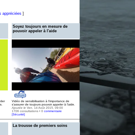
s appréciées
]
Soyez toujours en mesure de
pouvoir appeler à l'aide
rder
Vidéo de sensibilisation à l'importance de
s.
s'assurer de toujours pouvoir appeler à l'aide.
Ajoutée le
Ven. 14 Août 2015, 09:00
1706 consultations • 0
commentaire
[
Sécurité
]
La trousse de premiers soins