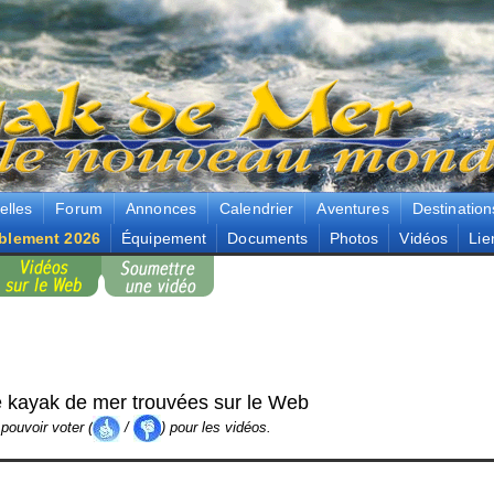
elles
Forum
Annonces
Calendrier
Aventures
Destination
blement 2026
Équipement
Documents
Photos
Vidéos
Lie
 kayak de mer trouvées sur le Web
pouvoir voter (
/
) pour les vidéos.