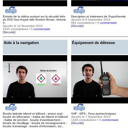
Extraits de la vidéos portant sur la sécurité tirés
Description et traitement de l'hypothermie
du DVD Sea Kayak with Gordon Brown, Volume
Ajoutée le
8 Septembre 2013
3.
681 consultations • 0
commentaire
Ajoutée le
14 Novembre 2013
[
Sécurité
]
1033 consultations • 0
commentaire
[
Sécurité
]
Aide à la navigation
Équipement de détresse
Bouée latérale tribord et bâbord - amont aval -
VHF - GPS - Feux pyrotechniques
bouée de bifurcation - balise de tribord et bâbord
Ajoutée le
7 Septembre 2013
- balise de jonction - bouée d'avertissement -
1428 consultations • 0
commentaire
bouée de mouillage - bouée de renseignement -
[
Sécurité
]
bouée d'amarrage - bouée d'information, etc..