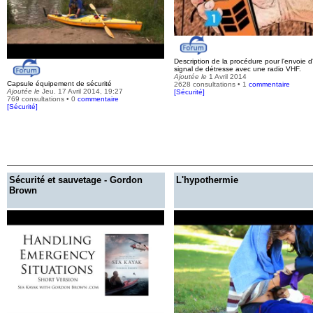
Description de la procédure pour l'envoie d
signal de détresse avec une radio VHF.
Ajoutée le
1 Avril 2014
Capsule équipement de sécurité
2628 consultations • 1
commentaire
Ajoutée le
Jeu. 17 Avril 2014, 19:27
[
Sécurité
]
769 consultations • 0
commentaire
[
Sécurité
]
Sécurité et sauvetage - Gordon
L'hypothermie
Brown