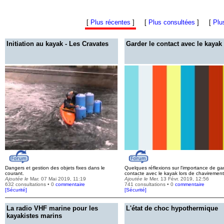
[
Plus récentes
]
[
Plus consultées
]
[
Plu
Initiation au kayak - Les Cravates
Garder le contact avec le kayak
Dangers et gestion des objets fixes dans le
Quelques réflexions sur l'importance de ga
courant.
contacte avec le kayak lors de chavirement
Ajoutée le
Mar. 07 Mai 2019, 11:19
Ajoutée le
Mer. 13 Févr. 2019, 12:56
632 consultations • 0
commentaire
741 consultations • 0
commentaire
[
Sécurité
]
[
Sécurité
]
La radio VHF marine pour les
L'état de choc hypothermique
kayakistes marins