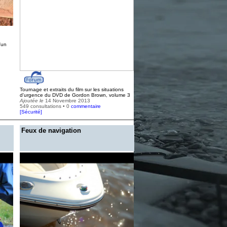
'un
Tournage et extraits du film sur les situations
d'urgence du DVD de Gordon Brown, volume 3
Ajoutée le
14 Novembre 2013
549 consultations • 0
commentaire
[
Sécurité
]
Feux de navigation