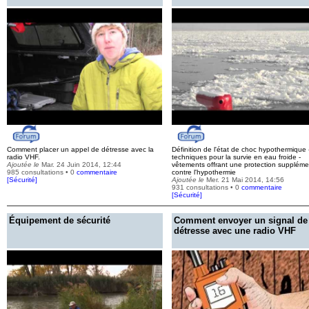
Comment placer un appel de détresse avec la
Définition de l'état de choc hypothermique 
radio VHF.
techniques pour la survie en eau froide -
Ajoutée le
Mar. 24 Juin 2014, 12:44
vêtements offrant une protection suppléme
985 consultations • 0
commentaire
contre l'hypothermie
[
Sécurité
]
Ajoutée le
Mer. 21 Mai 2014, 14:56
931 consultations • 0
commentaire
[
Sécurité
]
Équipement de sécurité
Comment envoyer un signal de
détresse avec une radio VHF