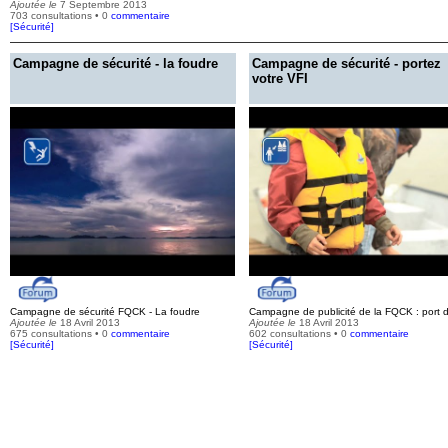
Ajoutée le
7 Septembre 2013
703 consultations • 0
commentaire
[
Sécurité
]
Campagne de sécurité - la foudre
Campagne de sécurité - portez
votre VFI
Campagne de sécurité FQCK - La foudre
Campagne de publicité de la FQCK : port 
Ajoutée le
18 Avril 2013
Ajoutée le
18 Avril 2013
675 consultations • 0
commentaire
602 consultations • 0
commentaire
[
Sécurité
]
[
Sécurité
]