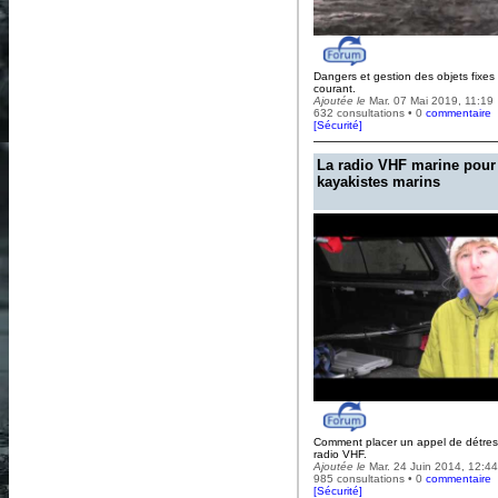
Dangers et gestion des objets fixes
courant.
Ajoutée le
Mar. 07 Mai 2019, 11:19
632 consultations • 0
commentaire
[
Sécurité
]
La radio VHF marine pour 
kayakistes marins
Comment placer un appel de détres
radio VHF.
Ajoutée le
Mar. 24 Juin 2014, 12:44
985 consultations • 0
commentaire
[
Sécurité
]