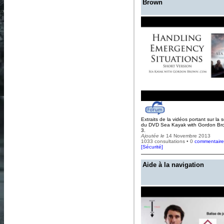
Brown
Extraits de la vidéos portant sur la s
du DVD Sea Kayak with Gordon Br
3.
Ajoutée le
14 Novembre 2013
1033 consultations • 0
commentaire
[
Sécurité
]
Aide à la navigation