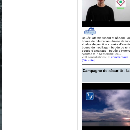
Bouée latérale tribord et bâbord - a
bouée de bifurcation - balise de tri
- balise de jonction - bouée d'averti
bouée de mouillage - bouée de ren
bouée d'amarrage - bouée d'informat
Ajoutée le
7 Septembre 2013
703 consultations • 0
commentaire
[
Sécurité
]
Campagne de sécurité - la