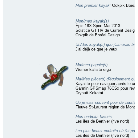
Mon premier kayak:
Ookpik Boréal
Mon/mes kayak(s)
Épic 18X Sport Mai 2013
Solstice GT HV de Current Design
Ookpik de Boréal Design
Un/des kayak(s) que j'aimerais bie
J'ai déjà ce que je veux.
Ma/mes pagaie(s)
Werner kalliste ergo
Ma/Mes pièce(s) d'équipement que 
Kayalite pour naviguer après le cou
Garmin GPSmap 76CSx pour revoir
Drysuit Kokatat.
Où je vais souvent pour de courtes
Fleuve St-Laurent région de Montré
Mes endroits favoris
Les iles de Berthier (rive nord)
Les plus beaux endroits où j'ai pa
Les iles de Berthier (rive nord)