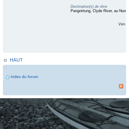
Destination(s) de rêve
Pangnirtung, Clyde River, au Nuna
Ven. 2
HAUT
Index du forum