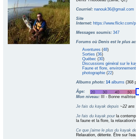
Courriel:
nanouk36@gmail.com
Site
Internet:
https://www.flickr.com/p
Messages soumis:
347
Forums où Denis est le plus actif
Aventures
(
48
)
Sorties
(
36
)
Québec
(
30
)
Discussions général sur le kay
Faune et flore, environnement, 
photographie
(
22
)
Albums photo:
14
albums
(368 ph
Âge:
Mon niveau:
III - Bonne maîtrise
Je fais du kayak depuis
~22 ans
Je fais du kayak pour
la contemplat
la faune et la flore, la relaxation/m
Ce que j'aime le plus du kayak de
Relaxation, détente. Être sur l'eau.