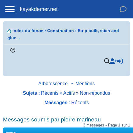
kayakdemer.net
Index du forum
›
Construction
›
Strip built, stich and
glue...
Arborescence
•
Mentions
Sujets :
Récents
»
Actifs
»
Non-répondus
Messages :
Récents
.
Messages soumis par pierre marineau
3 messages • Page 1 sur 1