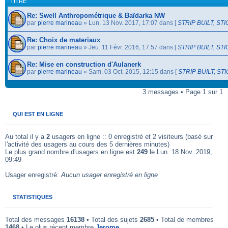
TITRE
Re: Swell Anthropométrique & Baïdarka NW
par
pierre marineau
» Lun. 13 Nov. 2017, 17:07 dans [
STRIP BUILT, ST
Re: Choix de materiaux
par
pierre marineau
» Jeu. 11 Févr. 2016, 17:57 dans [
STRIP BUILT, ST
Re: Mise en construction d'Aulanerk
par
pierre marineau
» Sam. 03 Oct. 2015, 12:15 dans [
STRIP BUILT, ST
3 messages • Page 1 sur 1
.
QUI EST EN LIGNE
Au total il y a
2
usagers en ligne :: 0 enregistré et 2 visiteurs (basé sur
l'activité des usagers au cours des 5 dernières minutes)
Le plus grand nombre d'usagers en ligne est
249
le Lun. 18 Nov. 2019,
09:49
Usager enregistré:
Aucun usager enregistré en ligne
STATISTIQUES
Total des messages
16138
• Total des sujets
2685
• Total de membres
1468
• Le plus récent membre
Jerome