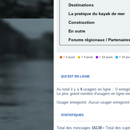
Destinations
La pratique du kayak de mer
Construction
En outre
Forums régionaux / Partenaire
< 2 jours
< 5 jours
< 10 jours
< 15 jou
QUI EST EN LIGNE
Au total il y a
4
usagers en ligne :: 0 enregis
Le plus grand nombre d'usagers en ligne es
Usager enregistré:
Aucun usager enregistré 
STATISTIQUES
Total des messages
16138
• Total des suje