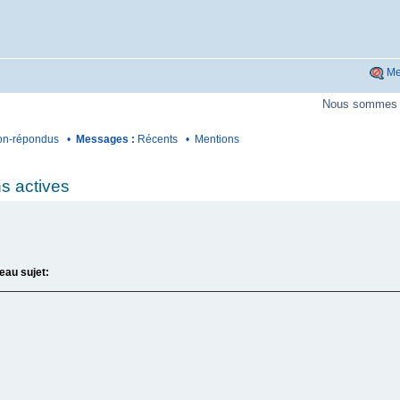
Me
Nous sommes p
n-répondus
•
Messages :
Récents
•
Mentions
s actives
eau sujet: