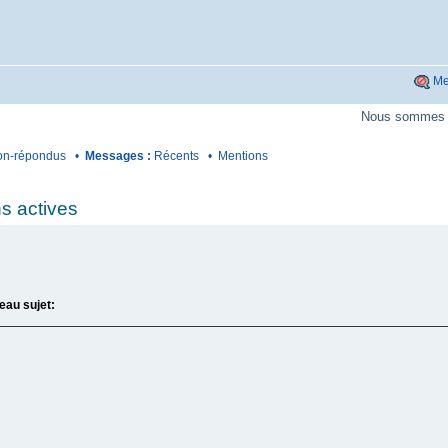
Me
Nous sommes p
n-répondus
•
Messages :
Récents
•
Mentions
s actives
eau sujet: