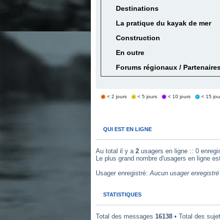
Destinations
La pratique du kayak de mer
Construction
En outre
Forums régionaux / Partenaire
< 2 jours
< 5 jours
< 10 jours
< 15 jou
QUI EST EN LIGNE
Au total il y a
2
usagers en ligne :: 0 enregis
Le plus grand nombre d'usagers en ligne es
Usager enregistré:
Aucun usager enregistré 
STATISTIQUES
Total des messages
16138
• Total des suje