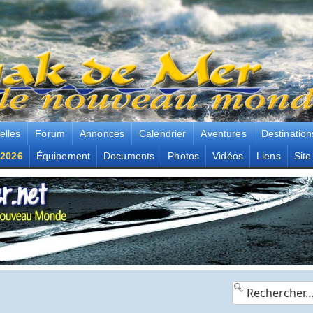
elles
Forum
Annonces
Calendrier
Aventures
Destination
2026
Équipement
Documents
Photos
Vidéos
Liens
Site