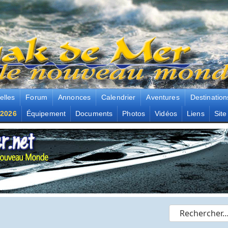
elles
Forum
Annonces
Calendrier
Aventures
Destination
2026
Équipement
Documents
Photos
Vidéos
Liens
Site