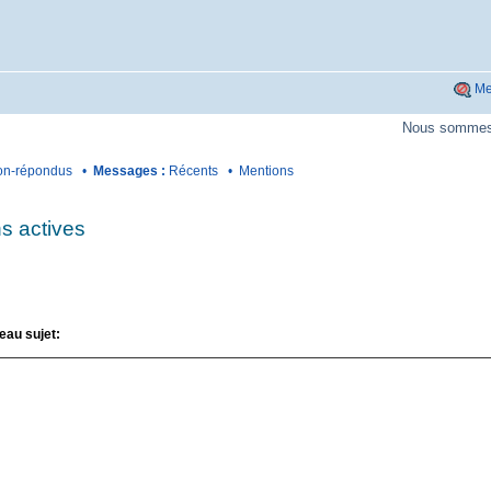
Me
Nous sommes 
n-répondus
•
Messages :
Récents
•
Mentions
s actives
eau sujet: