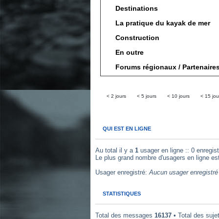
Destinations
La pratique du kayak de mer
Construction
En outre
Forums régionaux / Partenaire
< 2 jours
< 5 jours
< 10 jours
< 15 jou
QUI EST EN LIGNE
Au total il y a
1
usager en ligne :: 0 enregist
Le plus grand nombre d'usagers en ligne es
Usager enregistré:
Aucun usager enregistré 
STATISTIQUES
Total des messages
16137
• Total des suje