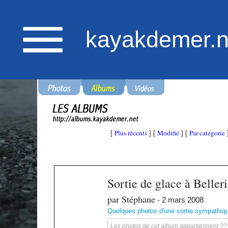
kayakdemer.n
Plus récents
Modifié
Par categorie
[
] [
] [
Sortie de glace à Beller
par Stéphane
- 2 mars 2008
Quelques photos d'une sortie sympathique 
Les photos de cet album appartiennent ?? ka