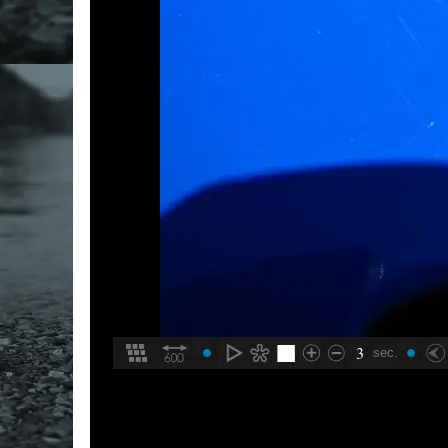
3
sec.