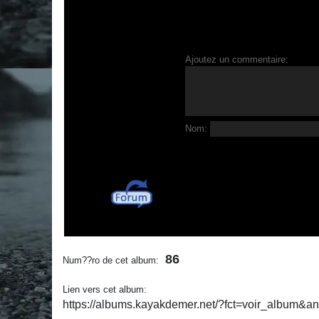
Ajoutez un commentaire:
Nom:
86
Num??ro de cet album:
Lien vers cet album:
https://albums.kayakdemer.net/?fct=voir_album&a