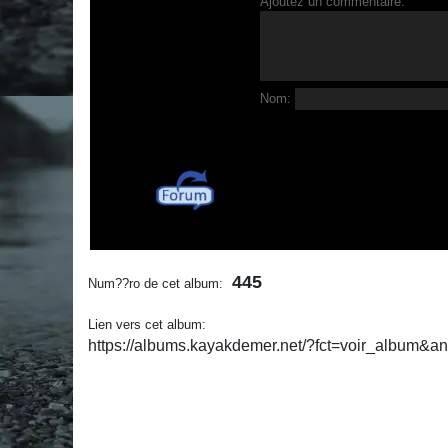
Ajoutez un commentaire:
Nom:
445
Num??ro de cet album:
Lien vers cet album:
https://albums.kayakdemer.net/?fct=voir_album&a