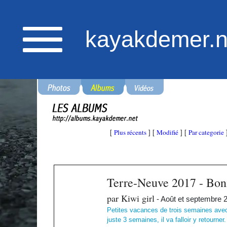
kayakdemer.n
Plus récents
Modifié
Par categorie
[
] [
] [
Terre-Neuve 2017 - Bon
par Kiwi girl
- Août et septembre 
Petites vacances de trois semaines avec 
juste 3 semaines, il va falloir y retourner.