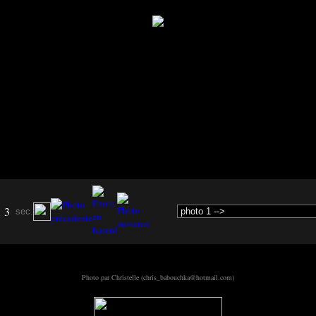
3
sec.
Photo par Christelle (chris_babouchka@hotmail.com)