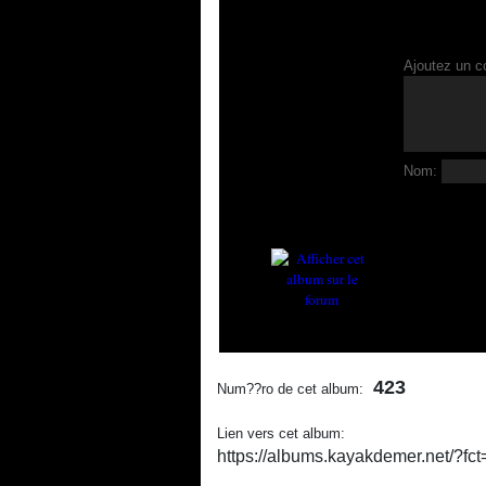
Ajoutez un c
Nom:
423
Num??ro de cet album:
Lien vers cet album:
https://albums.kayakdemer.net/?f