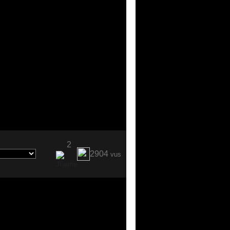
2
2904
vus