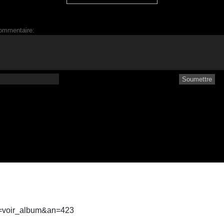
ommentaire:
ct=voir_album&an=423