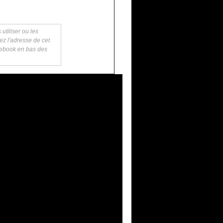
utiliser ou les
ez l'adresse de cet
acebook en bas des