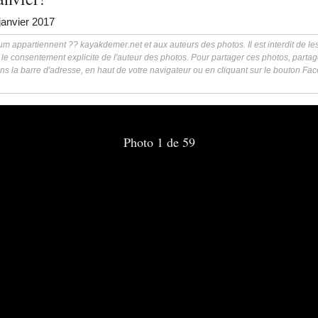
janvier 2017
m appartiennent ?? kayakdemer.net et aux auteurs des photos. Il est interdit de les 
 le consentement explicite de l'auteur des photos. Pour partager ces photos, partag
ns la barre d'adresse, en haut de votre navigateur ou en cliquant sur le bouton F
Photo 1 de 59