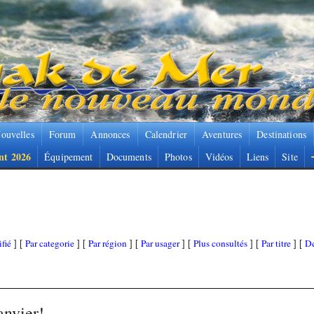
ouvelles
Forum
Annonces
Calendrier
Aventures
Destinations
nt 2026
Équipement
Documents
Photos
Vidéos
Liens
Site
fié
Par categorie
Par région
Par usager
Plus consultés
Par titre
De
] [
] [
] [
] [
] [
] [
anvier!