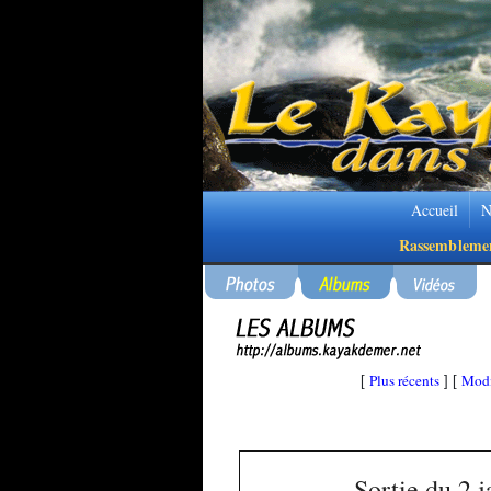
Accueil
N
Rassembleme
Plus récents
Modi
[
] [
Sortie du 2 j