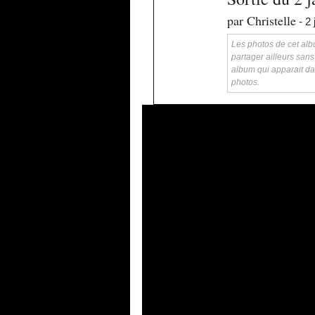
par Christelle
- 2 
Les photos de cet albu
partager ailleurs sans
album qui apparait da
photos.