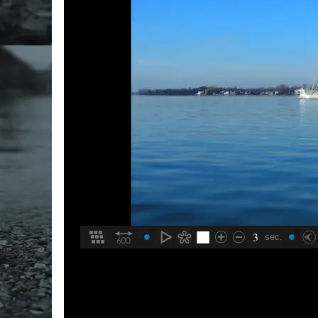
3
sec.