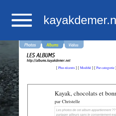
kayakdemer.n
Plus récents
Modifié
Par categorie
[
] [
] [
Kayak, chocolats et bo
par Christelle
Les photos de cet album appartiennent ?? ka
partager ailleurs sans le consentement exp