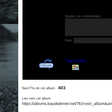
Ajoutez un commentaire:
Nom:
Trac?? GPS
403
Num??ro de cet album:
Lien vers cet album:
https://albums.kayakdemer.net/?fct=voir_album&a