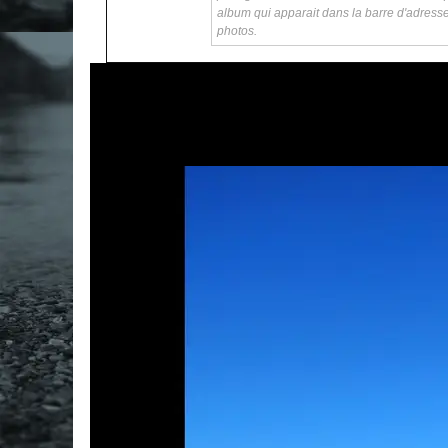
album qui apparait dans la barre d'adress
photos.