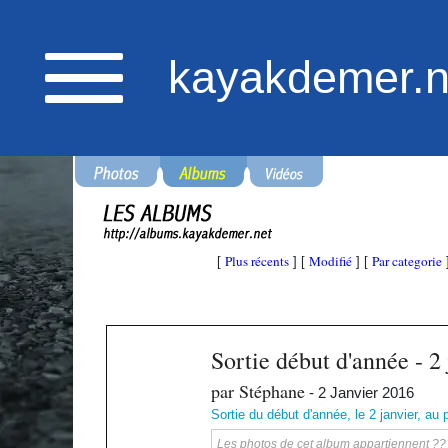
kayakdemer.n
Plus récents
Modifié
Par categorie
[
] [
] [
Sortie début d'année - 2
par Stéphane
- 2 Janvier 2016
Sortie du début d'année, le 2 janvier, au
Les photos de cet album appartiennent ?? ka