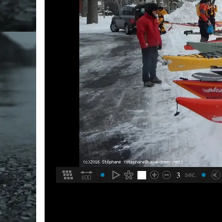
3
sec.