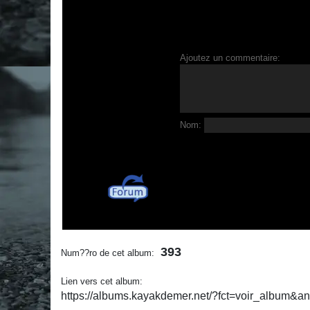
Ajoutez un commentaire:
Nom:
393
Num??ro de cet album:
Lien vers cet album:
https://albums.kayakdemer.net/?fct=voir_album&a