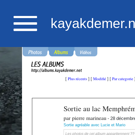
kayakdemer.n
Plus récents
Modifié
Par categorie
[
] [
] [
Sortie au lac Memphré
par pierre marineau
- 28 décembr
Sortie agréable avec Lucie et Mario
Les photos de cet album appartiennent ?? ka