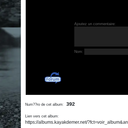
Ajoutez un commentaire:
Nom:
392
Num??ro de cet album:
Lien vers cet album:
https://albums.kayakdemer.net/?fct=voir_album&a