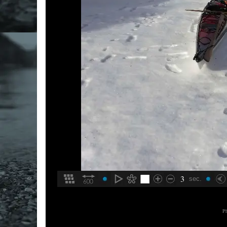
3
sec.
Ph