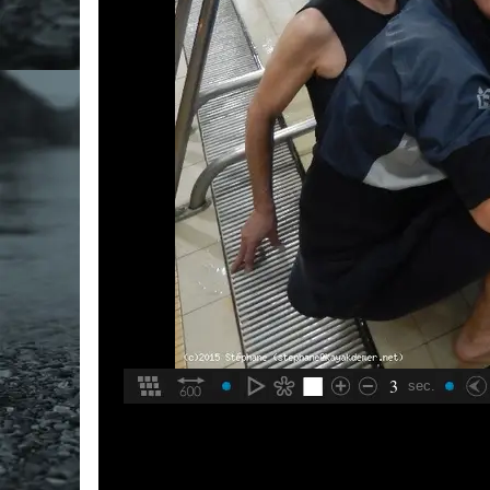
3
sec.