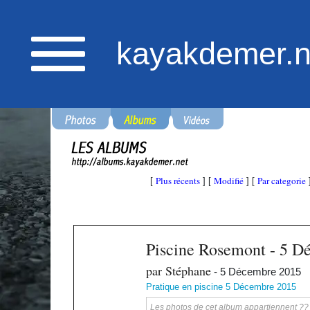
kayakdemer.n
Plus récents
Modifié
Par categorie
[
] [
] [
Piscine Rosemont - 5 D
par Stéphane
- 5 Décembre 2015
Pratique en piscine 5 Décembre 2015
Les photos de cet album appartiennent ?? ka