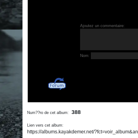
Ajoutez un commentaire:
Nom:
388
Num??ro de cet album:
Lien vers cet album:
https://albums.kayakdemer.net/?fct=voir_album&a