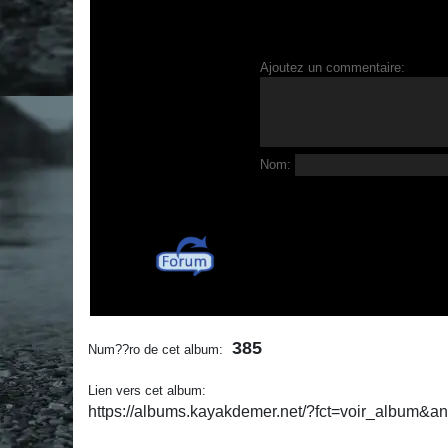
Ajoutez un commentaire:
Nom:
385
Num??ro de cet album:
Lien vers cet album:
https://albums.kayakdemer.net/?fct=voir_album&a