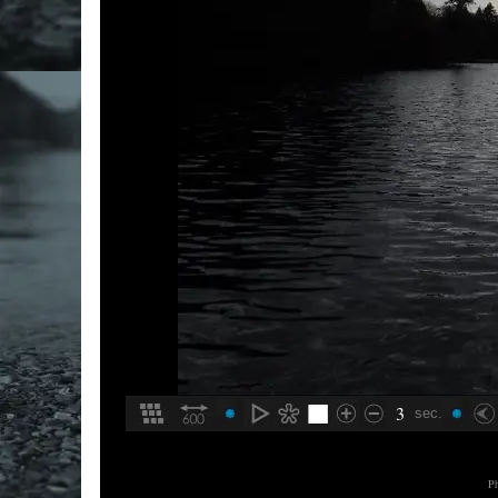
3
sec.
Ph