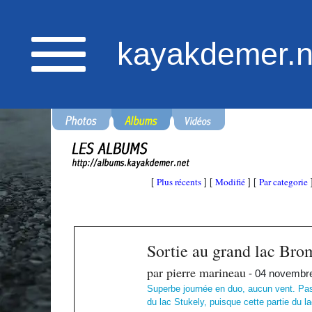
kayakdemer.n
Plus récents
Modifié
Par categorie
[
] [
] [
Sortie au grand lac Bro
par pierre marineau
- 04 novembr
Superbe journée en duo, aucun vent. Pas 
du lac Stukely, puisque cette partie du l