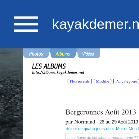
kayakdemer.n
Plus récents
Modifié
Par categorie
[
] [
] [
Bergeronnes Août 2013
par Normand
- 26 au 29 Août 2013
Séjour de quatre jours chez Mer et Mond
Les photos de cet album appartiennent ?? ka