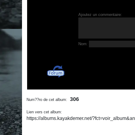
Ajoutez un commentaire:
Nom:
306
Num??ro de cet album:
Lien vers cet album:
https://albums.kayakdemer.net/?fct=voir_album&a