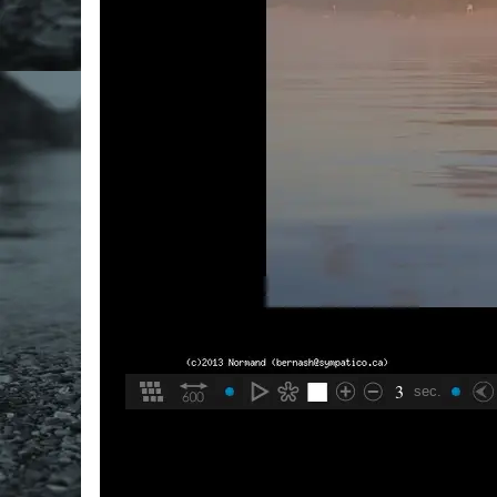
3
sec.