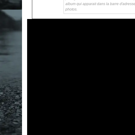
album qui apparait dans la barre d'adress
photos.