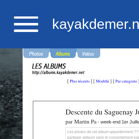
kayakdemer.n
Plus récents
Modifié
Par categorie
[
] [
] [
Descente du Saguenay Ju
par Martin Pa
- week-end 1er Juille
Les photos de cet album appartiennent ?? ka
partager ailleurs sans le consentement exp