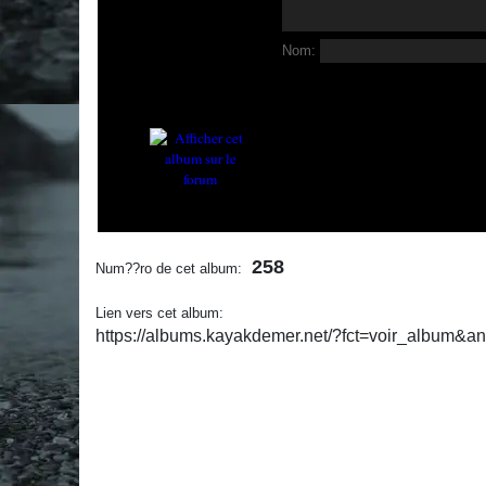
Nom:
258
Num??ro de cet album:
Lien vers cet album:
https://albums.kayakdemer.net/?fct=voir_album&a