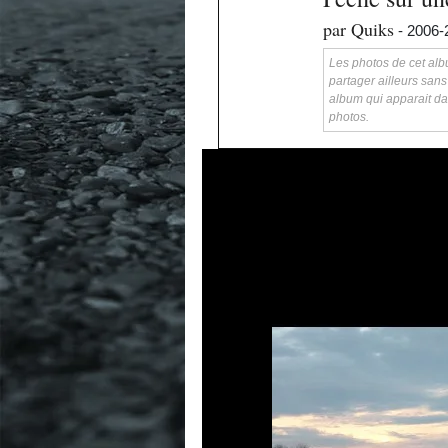
par Quiks
- 2006-
Les photos de cet albu
partager ailleurs sans
album qui apparait da
photos.