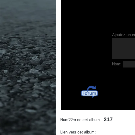
Ajoutez un c
Nom:
217
Num??ro de cet album:
Lien vers cet album: