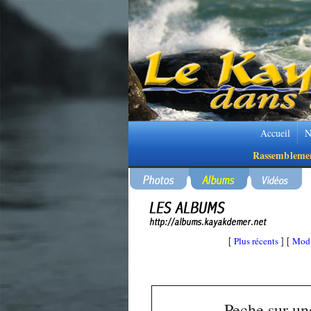
Accueil
N
Rassembleme
Plus récents
Modi
[
] [
Peche sur u