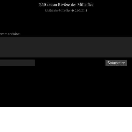
5.30 am sur Rivière-des-Mille-Îles
Rivière-des-Mille-Îles � 21/5/2011
ommentaire: