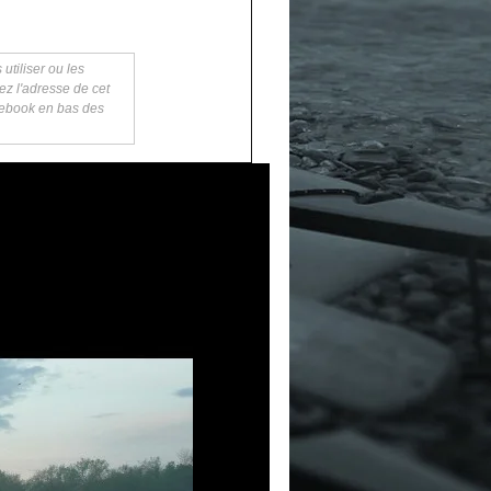
utiliser ou les
ez l'adresse de cet
acebook en bas des