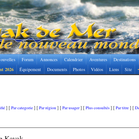
ouvelles
Forum
Annonces
Calendrier
Aventures
Destinations
nt 2026
Équipement
Documents
Photos
Vidéos
Liens
Site
fié
Par categorie
Par région
Par usager
Plus consultés
Par titre
De
] [
] [
] [
] [
] [
] [
ne Kayak