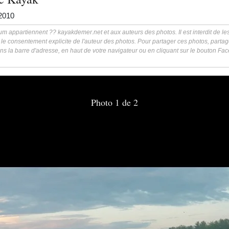
2010
m appartiennent ?? kayakdemer.net et aux auteurs des photos. Il est interdit de les 
 le consentement explicite de l'auteur des photos. Pour partager ces photos, partag
ns la barre d'adresse, en haut de votre navigateur ou en cliquant sur le bouton F
Photo 1 de 2