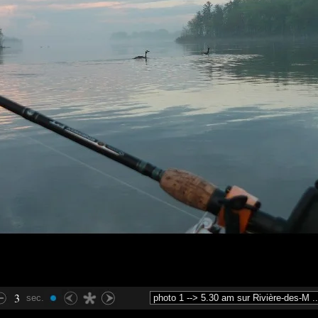
3
sec.