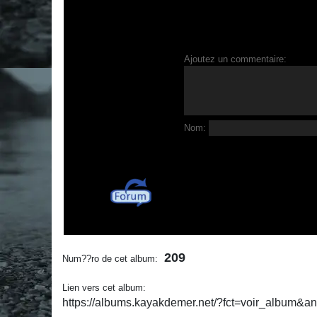
Ajoutez un commentaire:
Nom:
209
Num??ro de cet album:
Lien vers cet album:
https://albums.kayakdemer.net/?fct=voir_album&a