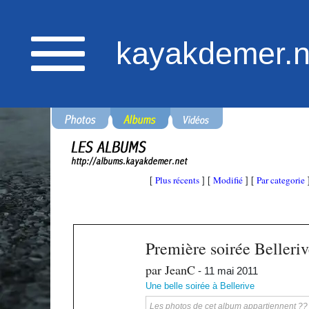
kayakdemer.n
Plus récents
Modifié
Par categorie
[
] [
] [
Première soirée Belleri
par JeanC
- 11 mai 2011
Une belle soirée à Bellerive
Les photos de cet album appartiennent ?? ka