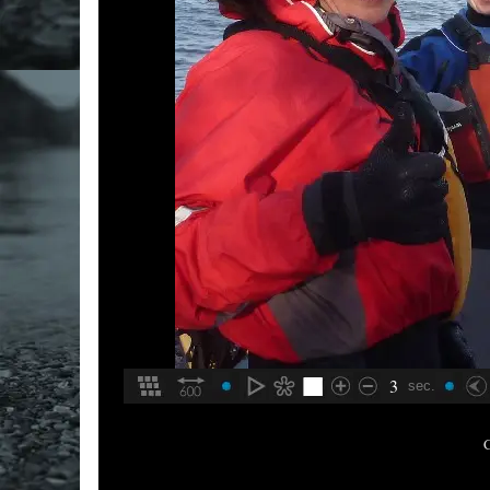
3
sec.
C