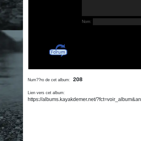
Nom:
208
Num??ro de cet album:
Lien vers cet album:
https://albums.kayakdemer.net/?fct=voir_album&a