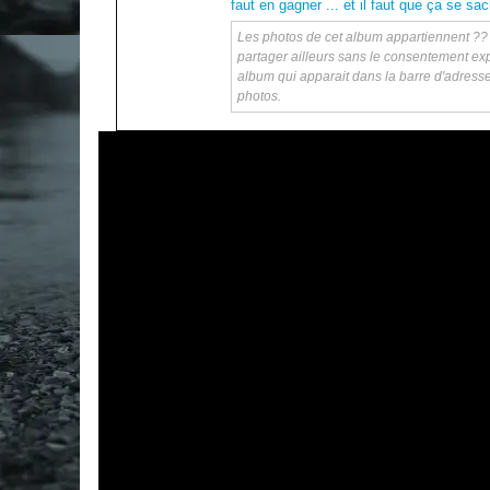
faut en gagner ... et il faut que ça se sa
Les photos de cet album appartiennent ?? ka
partager ailleurs sans le consentement exp
album qui apparait dans la barre d'adress
photos.