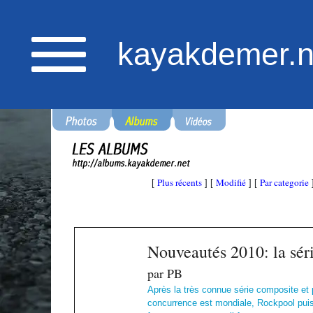
kayakdemer.n
Plus récents
Modifié
Par categorie
[
] [
] [
Nouveautés 2010: la sé
par PB
Après la très connue série composite et
concurrence est mondiale, Rockpool puis T