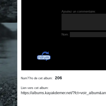
Ajoutez un commentaire:
Nom:
206
Num??ro de cet album:
Lien vers cet album:
https://albums.kayakdemer.net/?fct=voir_album&a