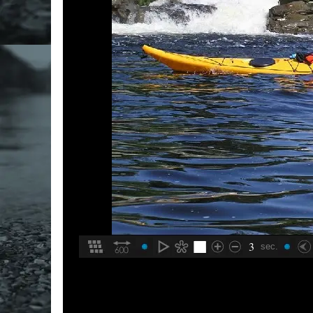
3
sec.