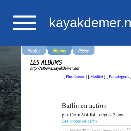
kayakdemer.n
Plus récents
Modifié
Par categorie
[
] [
] [
Baffin en action
par DomAbitibi
- depuis 3 ans
Des photos de baffin
Les photos de cet album appartiennent ?? ka