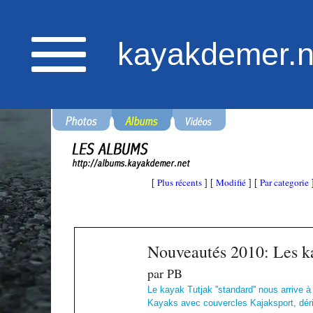
kayakdemer.n
Plus récents
Modifié
Par categorie
[
] [
] [
Nouveautés 2010: Les k
par PB
Le kayak Tutjak ''standard'' nous arrive à
Kayaks avec couvercles Kajaksport, dériv