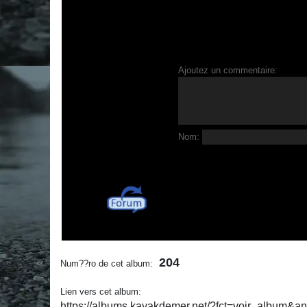
Ajoutez un commentaire:
Nom:
204
Num??ro de cet album:
Lien vers cet album:
https://albums.kayakdemer.net/?fct=voir_album&a