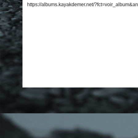
https://albums.kayakdemer.net/?fct=voir_album&a