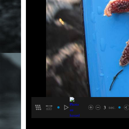
3
sec.