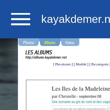
kayakdemer.n
Plus récents
Modifié
Par categorie
[
] [
] [
Les Iles de la Madelein
par Christelle
- septembre 08
Une semaine au gré du vent et des vague
Les photos de cet album appartiennent ?? ka