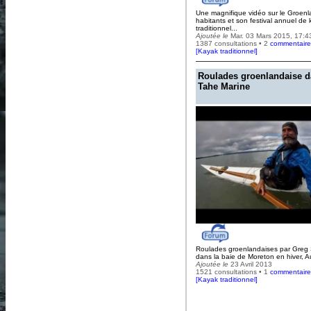
Une magnifique vidéo sur le Groenl
habitants et son festival annuel de
traditionnel...
Ajoutée le
Mar. 03 Mars 2015, 17:4
1387 consultations • 2
commentaire
[
Kayak traditionnel
]
Roulades groenlandaise d
Tahe Marine
Roulades groenlandaises par Greg
dans la baie de Moreton en hiver, Au
Ajoutée le
23 Avril 2013
1521 consultations • 1
commentaire
[
Kayak traditionnel
]