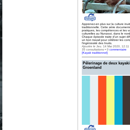
Apprenez-en plus sur la culture inuit
traditionnelle. Cette série document
pratiques, les compétences et les v
culturelles au Nunavut, dans le no
Chaque épisode traite d'un sujet diff
un bon travail pour célébrer les co
l'ingéniosité des Inuits.
Ajoutée le
Jeu. 14 Mai 2020, 12:11
35 consultations • 0
commentaire
[
Kayak traditionnel
]
Pélerinage de deux kayaki
Groenland