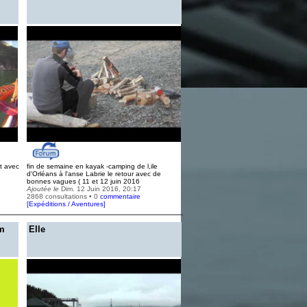
t avec
fin de semaine en kayak -camping de l,ile
d'Orléans à l'anse Labrie le retour avec de
bonnes vagues ( 11 et 12 juin 2016
Ajoutée le
Dim. 12 Juin 2016, 20:17
2868 consultations • 0
commentaire
[
Expéditions / Aventures
]
km
Elle