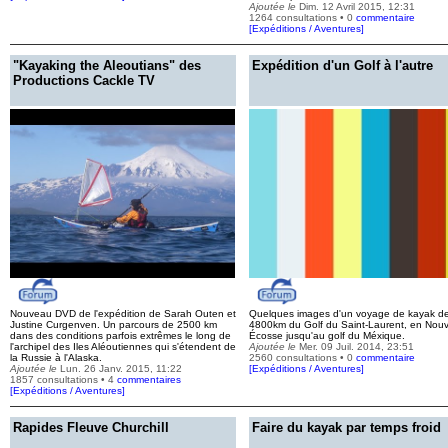
Ajoutée le
Dim. 12 Avril 2015, 12:31
1264 consultations • 0
commentaire
[
Expéditions / Aventures
]
"Kayaking the Aleoutians" des
Expédition d'un Golf à l'autre
Productions Cackle TV
Nouveau DVD de l'expédition de Sarah Outen et
Quelques images d'un voyage de kayak d
Justine Curgenven. Un parcours de 2500 km
4800km du Golf du Saint-Laurent, en Nouv
dans des conditions parfois extrêmes le long de
Écosse jusqu'au golf du Méxique.
l'archipel des Iles Aléoutiennes qui s'étendent de
Ajoutée le
Mer. 09 Juil. 2014, 23:51
la Russie à l'Alaska.
2560 consultations • 0
commentaire
Ajoutée le
Lun. 26 Janv. 2015, 11:22
[
Expéditions / Aventures
]
1857 consultations • 4
commentaires
[
Expéditions / Aventures
]
Rapides Fleuve Churchill
Faire du kayak par temps froid