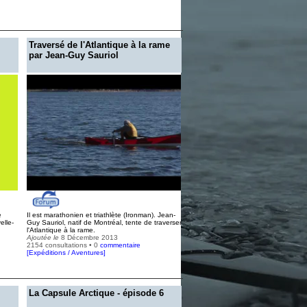
Traversé de l'Atlantique à la rame
par Jean-Guy Sauriol
e
Il est marathonien et triathlète (Ironman). Jean-
elle-
Guy Sauriol, natif de Montréal, tente de traverser
l'Atlantique à la rame.
Ajoutée le
8 Décembre 2013
2154 consultations • 0
commentaire
[
Expéditions / Aventures
]
La Capsule Arctique - épisode 6