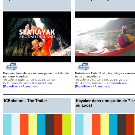
Documentaire de la cirumnavigation de l'Irlande
Balade sur Cote Nord ,,les bélugas jouaien
par deux irlandais.
nous , merveilleux
Ajoutée le
Sam. 17 Déc. 2016, 18:32
Ajoutée le
Jeu. 15 Sept. 2016, 20:01
2711 consultations • 0
commentaire
3684 consultations • 3
commentaires
[
Expéditions / Aventures
]
[
Expéditions / Aventures
]
ICEolation - The Trailer
Kayaker dans une grotte de 7 
au Laos!