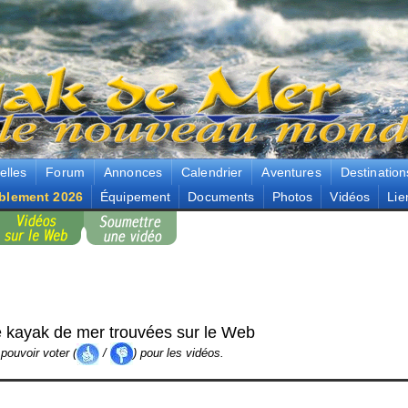
elles
Forum
Annonces
Calendrier
Aventures
Destination
blement 2026
Équipement
Documents
Photos
Vidéos
Lie
 kayak de mer trouvées sur le Web
pouvoir voter (
/
) pour les vidéos.