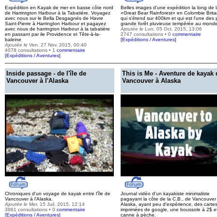
Expédition en Kayak de mer en basse côte nord
Belles images d'une expédition la long de 
de Harrintgton Harbour à la Tabatière. Voyagez
«Great Bear Rainforest» en Colombie Brita
avec nous sur le Bella Desgagnés de Havre
qui s'étend sur 400km et qui est l'une des 
Saint-Pierre à Harrington Harbour et pagayez
grande forêt pluvieuse tempérée au mond
avec nous de harrington Harbour à la tabatière
Ajoutée le
Lun. 05 Oct. 2015, 13:06
en passant par ile Providence et Tête-à-la-
2747 consultations • 0
commentaire
baleine
[
Expéditions / Aventures
]
Ajoutée le
Ven. 27 Nov. 2015, 00:40
4078 consultations • 1
commentaire
[
Expéditions / Aventures
]
Inside passage - de l'île de
This is Me - Aventure de kayak 
Vancouver à l'Alaska
Vancouver à Alaska
Chroniques d'un voyage de kayak entre l'île de
Journal vidéo d'un kayakiste minimaliste
Vancouver à l'Alaska.
pagayant la côte de la C.B., de Vancouver
Ajoutée le
Mer. 15 Juil. 2015, 12:14
Alaska, ayant peu d'expérience, des carte
3861 consultations • 0
commentaire
imprimées de google, une boussole à 2$ e
[
Expéditions / Aventures
]
canne à pèche.