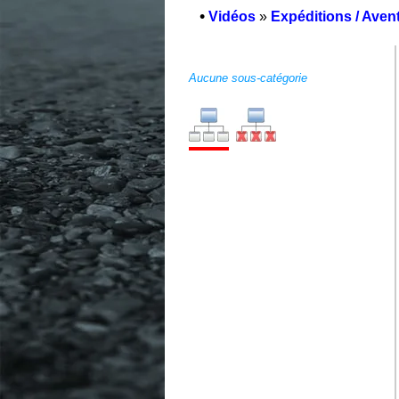
•
Vidéos
»
Expéditions / Aven
Aucune sous-catégorie