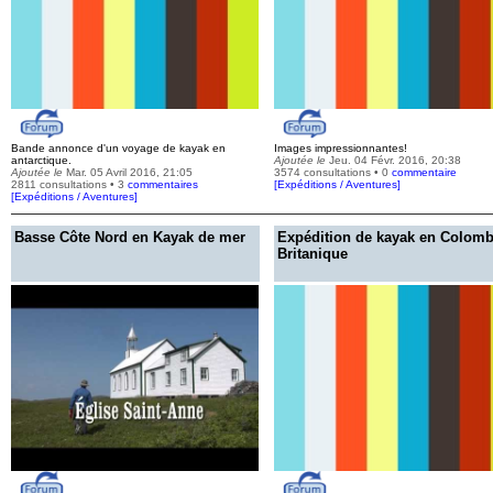
Bande annonce d'un voyage de kayak en
Images impressionnantes!
antarctique.
Ajoutée le
Jeu. 04 Févr. 2016, 20:38
Ajoutée le
Mar. 05 Avril 2016, 21:05
3574 consultations • 0
commentaire
2811 consultations • 3
commentaires
[
Expéditions / Aventures
]
[
Expéditions / Aventures
]
Basse Côte Nord en Kayak de mer
Expédition de kayak en Colomb
Britanique