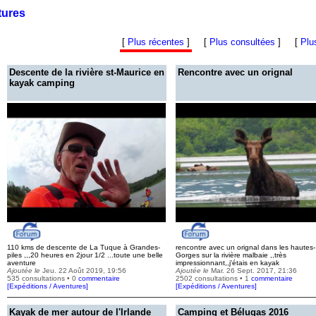
tures
[
Plus récentes
]
[
Plus consultées
]
[
Plu
Descente de la rivière st-Maurice en
Rencontre avec un orignal
kayak camping
110 kms de descente de La Tuque à Grandes-
rencontre avec un orignal dans les hautes-
piles ,,,20 heures en 2jour 1/2 ...toute une belle
Gorges sur la rivière malbaie ,,très
aventure
impressionnant,,j'étais en kayak
Ajoutée le
Jeu. 22 Août 2019, 19:56
Ajoutée le
Mar. 26 Sept. 2017, 21:36
535 consultations • 0
commentaire
2502 consultations • 1
commentaire
[
Expéditions / Aventures
]
[
Expéditions / Aventures
]
Kayak de mer autour de l'Irlande
Camping et Bélugas 2016