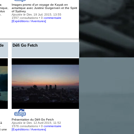
la
Images promo d'un voyage de Kayak en
nique,
antartique avec Justine Gurgenven et the Spirit
plus
of Sydney.
e.
Ajoutée le
Dim. 19 Juil. 2015, 13:55
1557 consultations • 0
commentaire
[
Expéditions / Aventures
]
de
Défi Go Fetch
Présentation du Défi Go Fetch
 à
Ajoutée le
Dim. 12 Avril 2015, 11:52
s
1576 consultations • 0
commentaire
t une
[
Expéditions / Aventures
]