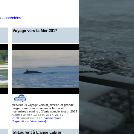
s appréciées
]
Voyage vers la Mer 2017
Merveilleux voyage vers st_siméon et grande -
bergeronne pour observer la faune et
mammifères marins ,,( j'suis comblé )) sept 2017
Ajoutée le
Mer. 13 Sept. 2017, 21:31
2078 consultations • 1
commentaire
[
Expéditions / Aventures
]
St-Laurent à L'anse Labrie