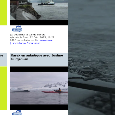
j'ai peaufiner la bande sonore
Ajoutée le
Sam. 12 Déc. 2015, 16:27
2400 consultations • 0
commentaire
[
Expéditions / Aventures
]
ie
Kayak en antartique avec Justine
Gurgenven