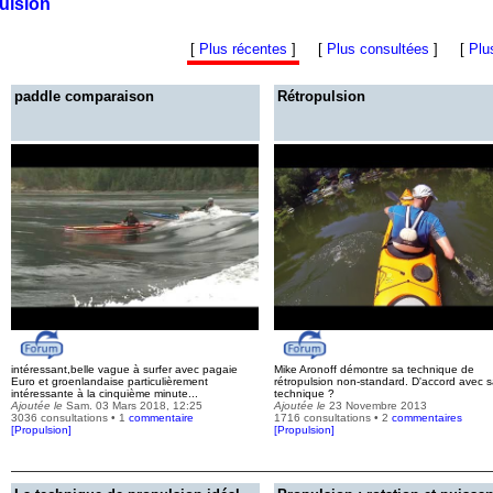
ulsion
[
Plus récentes
]
[
Plus consultées
]
[
Plu
paddle comparaison
Rétropulsion
intéressant,belle vague à surfer avec pagaie
Mike Aronoff démontre sa technique de
Euro et groenlandaise particulièrement
rétropulsion non-standard. D'accord avec 
intéressante à la cinquième minute...
technique ?
Ajoutée le
Sam. 03 Mars 2018, 12:25
Ajoutée le
23 Novembre 2013
3036 consultations • 1
commentaire
1716 consultations • 2
commentaires
[
Propulsion
]
[
Propulsion
]