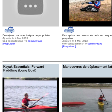
Description de la technique de propulsion
Description des points clés de la techniqu
Ajoutée le
4 Mai 2013
propulsion
514 consultations • 0
commentaire
Ajoutée le
4 Mai 2013
[
Propulsion
]
646 consultations • 0
commentaire
[
Propulsion
]
Kayak Essentials: Forward
Manoeuvres de déplacement lat
Paddling (Long Boat)