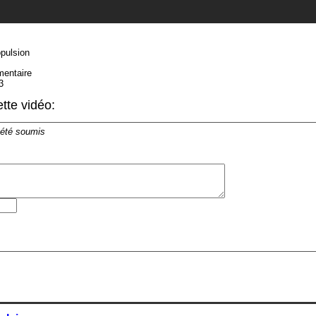
opulsion
mentaire
3
tte vidéo:
 été soumis