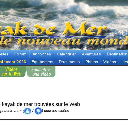
elles
Forum
Annonces
Calendrier
Aventures
Destination
blement 2026
Équipement
Documents
Photos
Vidéos
Lie
 kayak de mer trouvées sur le Web
pouvoir voter (
/
) pour les vidéos.