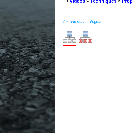
•
Vidéos
»
Techniques
»
Prop
Aucune sous-catégorie