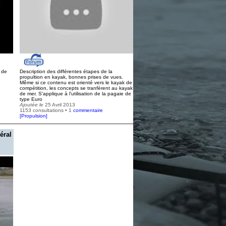
e de
Description des différentes étapes de la
propultion en kayak, bonnes prises de vues.
Même si ce contenu est orienté vers le kayak de
compétition, les concepts se tranfèrent au kayak
de mer. S'applique à l'utilisation de la pagaie de
type Euro
Ajoutée le
25 Avril 2013
1153 consultations • 1
commentaire
[
Propulsion
]
éral