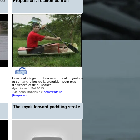
nce
Propulsion : rotation du tron
Comment intégrer un bon mouvement de jambes
et de hanche lors de la propulsion pour plus
d'efficacité et de puissance
Ajoutée le
4 Mai 2013
735 consultations • 0
commentaire
[
Propulsion
]
The kayak forward paddling stroke