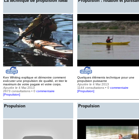
La technique de propulsion idéal
Propulsion : rotation et puissa
Ken Whiting explique et démontre comment
Quelques éléments technique pour une
exécuter une propulsion de qualité, et tirer le
propulsion puissante
maximum de votre pagaie et votre corps.
Ajoutée le
4 Mai 2013
Ajoutée le
4 Mai 2013
1144 consultations • 0
commentaire
2673 consultations • 0
commentaire
[
Propulsion
]
[
Propulsion
]
Propulsion
Propulsion