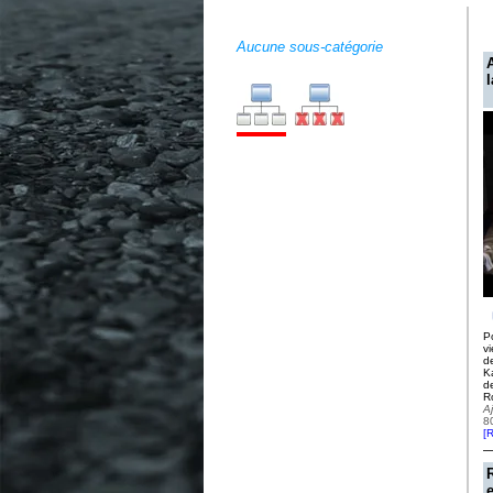
Aucune sous-catégorie
l
Po
v
d
K
de
R
A
8
[
R