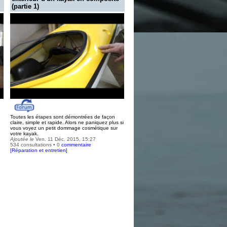
(partie 1)
Toutes les étapes sont démontrées de façon
claire, simple et rapide. Alors ne paniquez plus si
vous voyez un petit dommage cosmétique sur
votre kayak.
Ajoutée le
Ven. 11 Déc. 2015, 15:27
534 consultations • 0
commentaire
[
Réparation et entretien
]