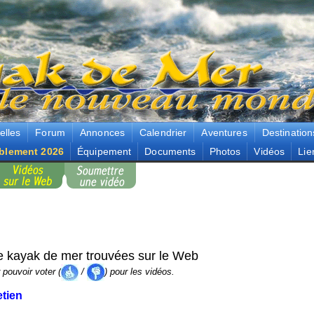
elles
Forum
Annonces
Calendrier
Aventures
Destination
blement 2026
Équipement
Documents
Photos
Vidéos
Lie
e kayak de mer trouvées sur le Web
pouvoir voter (
/
) pour les vidéos.
etien