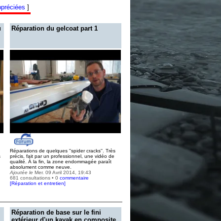
ppréciées
]
u
Réparation du gelcoat part 1
Réparations de quelques ''spider cracks''. Très
s
précis, fait par un professionnel, une vidéo de
qualité. À la fin, la zone endommagée paraît
absolument comme neuve.
Ajoutée le
Mer. 09 Avril 2014, 19:43
681 consultations • 0
commentaire
[
Réparation et entretien
]
Réparation de base sur le fini
extérieur d'un kayak en composite