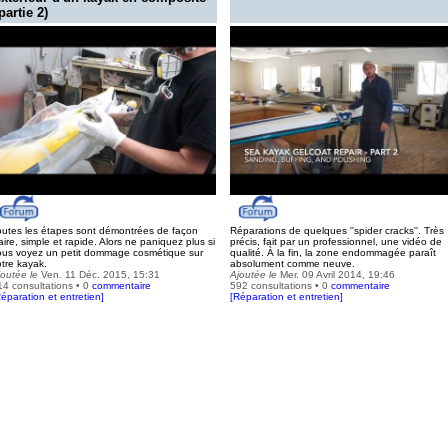
partie 2)
outes les étapes sont démontrées de façon
Réparations de quelques ''spider cracks''. Très
aire, simple et rapide. Alors ne paniquez plus si
précis, fait par un professionnel, une vidéo de
ous voyez un petit dommage cosmétique sur
qualité. À la fin, la zone endommagée paraît
otre kayak.
absolument comme neuve.
joutée le
Ven. 11 Déc. 2015, 15:31
Ajoutée le
Mer. 09 Avril 2014, 19:46
14 consultations • 0
commentaire
592 consultations • 0
commentaire
éparation et entretien
]
[
Réparation et entretien
]