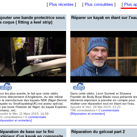
[
Plus récentes
]
[
Plus consultées
]
[
Plus a
Ajouter une bande protectrice sous
Réparer un kayak en étant sur l'ea
a coque ( fitting a keel strip)
ur les plus avertis, le fait que cette vidéo
Dans cette vidéo, Leon Sommé et Shawna
ienne directement d'Angleterre, du site même
Franklin de Body Boat Blade nous présente le
e la manufacture des kayaks NDK (Nigel Dennis
éléments important à prendre en compte pour
ayaks ou SeaKayakingUK) est assez spécial,
réaliser une réparation tout en étant sur l'eau.
 par toute l'histoire de Nigel, du kayak Explorer,
Ajoutée le
Ven. 29 Mai 2015, 21:21
omany...etc.
798 consultations • 0
commentaire
joutée le
Mer. 11 Mars 2015, 14:59
[
Réparation et entretien
]
01 consultations • 0
commentaire
éparation et entretien
]
Réparation de base sur le fini
Réparation du gelcoat part 2
extérieur d'un kayak en composite