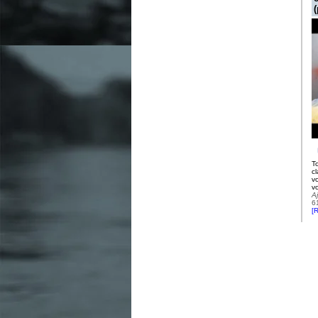
(
T
cl
v
v
A
6
[
R