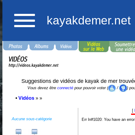
kayakdemer.net
Suggestions de vidéos de kayak de mer trouvé
Vous devez être
connecté
pour pouvoir voter (
/
) po
•
Vidéos
»
»
[
Aucune sous-catégorie
Err ln#1020: You have an erro