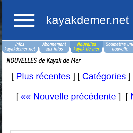
kayakdemer.net
[
Plus récentes
] [
Catégories
]
[
«« Nouvelle précédente
] [