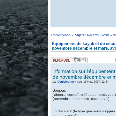
.
Arborescence
•
Sujets :
Récents
»
Actifs
»
No
Équipement de kayak et de sécur
novembre décembre et mars, avr
.
.
information sur l'équipement
de novembre décembre et ma
par
Denislebrun
» Jeu. 16 Nov. 2017, 12:44
Bonjour,
j'aimerai connaître l'équipements vesti
(novembre, décembre, mars, avril)
un dry suit? (le type que vous suggéré e
combinaisons?