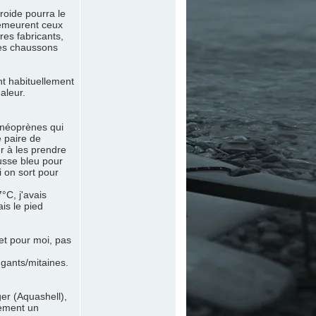
roide pourra le
demeurent ceux
res fabricants,
 des chaussons
t habituellement
aleur.
e néoprènes qui
e paire de
er à les prendre
ousse bleu pour
i on sort pour
°C, j'avais
ais le pied
et pour moi, pas
 gants/mitaines.
er (Aquashell),
lement un