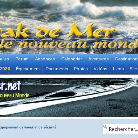
elles
Forum
Annonces
Calendrier
Aventures
Destination
2026
Équipement
Documents
Photos
Vidéos
Liens
Site
Équipement de kayak et de sécurité