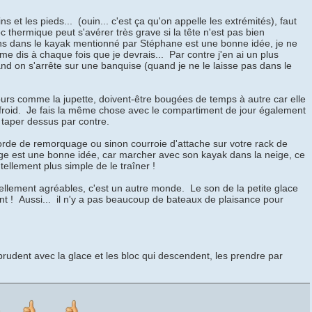
s et les pieds... (ouin... c'est ça qu'on appelle les extrémités), faut
 thermique peut s'avérer très grave si la tête n'est pas bien
lons dans le kayak mentionné par Stéphane est une bonne idée, je ne
 me dis à chaque fois que je devrais... Par contre j'en ai un plus
d on s'arrête sur une banquise (quand je ne le laisse pas dans le
urs comme la jupette, doivent-être bougées de temps à autre car elle
 froid. Je fais la même chose avec le compartiment de jour également
te taper dessus par contre.
corde de remorquage ou sinon courroie d'attache sur votre rack de
neige est une bonne idée, car marcher avec son kayak dans la neige, ce
 tellement plus simple de le traîner !
 tellement agréables, c'est un autre monde. Le son de la petite glace
ant ! Aussi... il n'y a pas beaucoup de bateaux de plaisance pour
prudent avec la glace et les bloc qui descendent, les prendre par