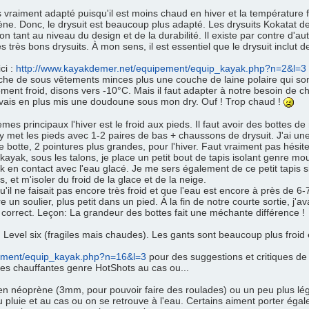
 vraiment adapté puisqu'il est moins chaud en hiver et la température f
rène. Donc, le drysuit est beaucoup plus adapté. Les drysuits Kokatat 
on tant au niveau du design et de la durabilité. Il existe par contre d'aut
 très bons drysuits. À mon sens, il est essentiel que le drysuit inclut
ci :
http://www.kayakdemer.net/equipement/equip_kayak.php?n=2&l=3
che de sous vêtements minces plus une couche de laine polaire qui son
nt froid, disons vers -10°C. Mais il faut adapter à notre besoin de ch
'avais en plus mis une doudoune sous mon dry. Ouf ! Trop chaud !
es principaux l'hiver est le froid aux pieds. Il faut avoir des bottes d
 y met les pieds avec 1-2 paires de bas + chaussons de drysuit. J'ai un
de botte, 2 pointures plus grandes, pour l'hiver. Faut vraiment pas hésit
kayak, sous les talons, je place un petit bout de tapis isolant genre m
k en contact avec l'eau glacé. Je me sers également de ce petit tapis s
et m'isoler du froid de la glace et de la neige.
il ne faisait pas encore très froid et que l'eau est encore à près de 6-7
un soulier, plus petit dans un pied. À la fin de notre courte sortie, j'av
t correct. Leçon: La grandeur des bottes fait une méchante différence !
 Level six (fragiles mais chaudes). Les gants sont beaucoup plus froid 
pement/equip_kayak.php?n=16&l=3
pour des suggestions et critiques de
es chauffantes genre HotShots au cas ou...
 en néoprène (3mm, pour pouvoir faire des roulades) ou un peu plus lég
u pluie et au cas ou on se retrouve à l'eau. Certains aiment porter éga