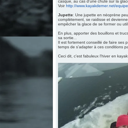
casque, au cas d'une chute sur la gla
Voir
http://www.kayakdemer.net/equi
Jupette
: Une jupette en néoprène peut f
complètement, se raidisse et devienne t
empêcher la glace de se former ou utili
En plus, apporter des bouillons et truc
sa sortie...
Il est fortement conseillé de faire ses
temps de s'adapter à ces conditions pa
Ceci dit, c'est fabuleux l'hiver en kayak