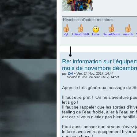
Réactions d'autres membres
Zyl
Gilles33260
Lucie
DanielCaron
marc b
Re: information sur l'équipe
mois de novembre décembre 
par
Zyl
» Ven. 24 Nov. 2017, 14:44
Modifié le Ven. 24 Nov. 2017, 14:50
Après le très généreux message de Sté
Il faut être prêt ! On ne s'aventure pa
let's go !
Il faut se rappeler que les sorties d'h
feeling de l'eau froide, aller à l'eau e
est car si vous n'étiez pas bien habill
Faut aussi penser que si vous n'avez jam
le faire avec votre équipement hivernal,
quelque chose !