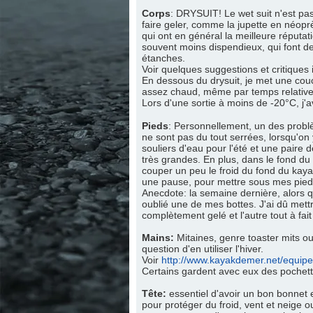
Corps
: DRYSUIT! Le wet suit n'est pas
faire geler, comme la jupette en néop
qui ont en général la meilleure réputati
souvent moins dispendieux, qui font des
étanches.
Voir quelques suggestions et critiques i
En dessous du drysuit, je met une cou
assez chaud, même par temps relativeme
Lors d'une sortie à moins de -20°C, j
Pieds
: Personnellement, un des problèm
ne sont pas du tout serrées, lorsqu'on
souliers d'eau pour l'été et une paire 
très grandes. En plus, dans le fond du 
couper un peu le froid du fond du kaya
une pause, pour mettre sous mes pieds, 
Anecdote: la semaine dernière, alors qu'
oublié une de mes bottes. J'ai dû mettre 
complètement gelé et l'autre tout à fai
Mains:
Mitaines, genre toaster mits ou
question d'en utiliser l'hiver.
Voir
http://www.kayakdemer.net/equi
Certains gardent avec eux des pochett
Tête:
essentiel d'avoir un bon bonnet
pour protéger du froid, vent et neige o