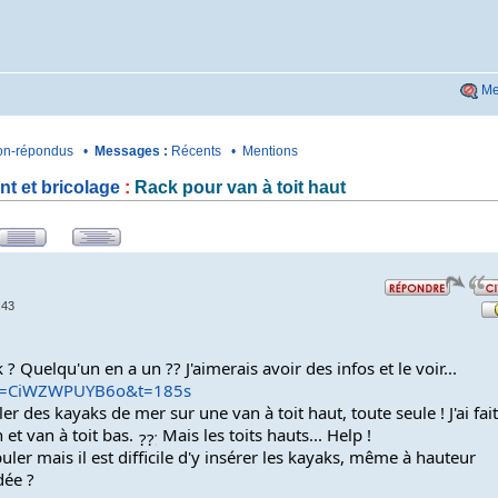
Me
n-répondus
•
Messages :
Récents
•
Mentions
t et bricolage
:
Rack pour van à toit haut
:43
? Quelqu'un en a un ?? J'aimerais avoir des infos et le voir...
?v=CiWZWPUYB6o&t=185s
 des kayaks de mer sur une van à toit haut, toute seule ! J'ai fait 
et van à toit bas. 
 Mais les toits hauts... Help !
ler mais il est difficile d'y insérer les kayaks, même à hauteur 
dée ?