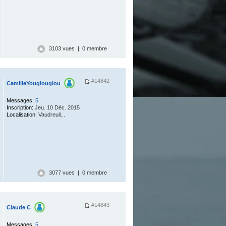
3103 vues | 0 membre
#14842
CamilleYouglouglou
.
Messages:
5
Inscription:
Jeu. 10 Déc. 2015
Localisation:
Vaudreuil...
3077 vues | 0 membre
#14843
Claude C
.
Messages:
5