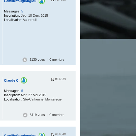
CamilleYouglouglou
.
Messages:
5
Inscription:
Jeu. 10 Déc. 2015
Localisation:
Vaudreuil...
3130 vues | 0 membre
#14839
Claude C
.
Messages:
5
Inscription:
Mer. 27 Mai 2015
Localisation:
Ste-Catherine, Montérégie
3119 vues | 0 membre
#14840
CamilleYouglouglou