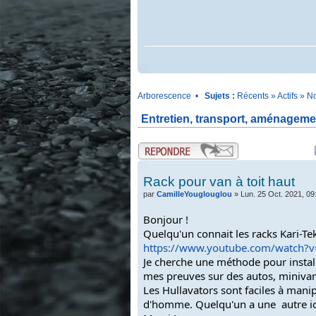
.
Arborescence
•
Sujets :
Récents
»
Actifs
»
No
Entretien, transport, aménagemen
.
.
Rack pour van à toit haut
par
CamilleYouglouglou
» Lun. 25 Oct. 2021, 09
Bonjour ! 
Quelqu'un connait les racks Kari-Tek 
https://www.youtube.com/watch
Je cherche une méthode pour installer
mes preuves sur des autos, minivan 
Les Hullavators sont faciles à manipu
d'homme. Quelqu'un a une  autre i