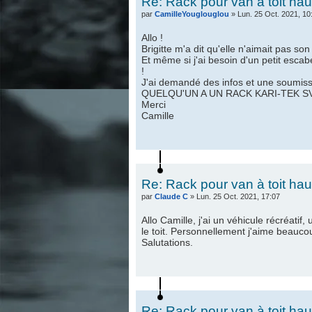
Re: Rack pour van à toit hau
par
CamilleYouglouglou
» Lun. 25 Oct. 2021, 10
Allo !
Brigitte m'a dit qu'elle n'aimait pas son 
Et même si j'ai besoin d'un petit esca
!
J'ai demandé des infos et une soumissi
QUELQU'UN A UN RACK KARI-TEK S
Merci
Camille
Re: Rack pour van à toit hau
par
Claude C
» Lun. 25 Oct. 2021, 17:07
Allo Camille, j'ai un véhicule récréatif
le toit. Personnellement j'aime beaucoup
Salutations.
Re: Rack pour van à toit hau