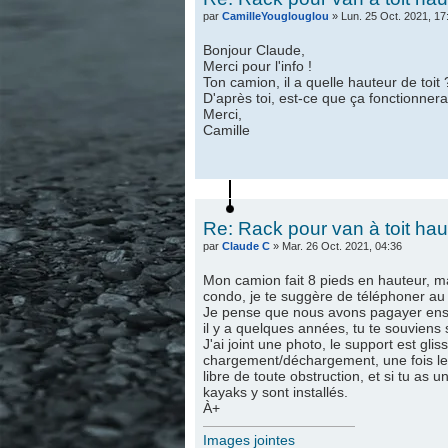
par
CamilleYouglouglou
» Lun. 25 Oct. 2021, 17
Bonjour Claude,
Merci pour l'info !
Ton camion, il a quelle hauteur de toit 
D'après toi, est-ce que ça fonctionnerai
Merci,
Camille
Re: Rack pour van à toit hau
par
Claude C
» Mar. 26 Oct. 2021, 04:36
Mon camion fait 8 pieds en hauteur, ma
condo, je te suggère de téléphoner au
Je pense que nous avons pagayer ensem
il y a quelques années, tu te souvien
J'ai joint une photo, le support est glis
chargement/déchargement, une fois le ch
libre de toute obstruction, et si tu as 
kayaks y sont installés.
À+
Images jointes