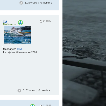
3140 vues | 0 membre
#14837
Zyl
Modérateur
.
Messages:
1851
Inscription:
8 Novembre 2009
3132 vues | 0 membre
#14838