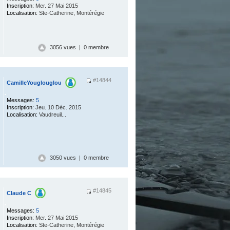
Inscription:
Mer. 27 Mai 2015
Localisation:
Ste-Catherine, Montérégie
3056 vues | 0 membre
#14844
CamilleYouglouglou
.
Messages:
5
Inscription:
Jeu. 10 Déc. 2015
Localisation:
Vaudreuil...
3050 vues | 0 membre
#14845
Claude C
.
Messages:
5
Inscription:
Mer. 27 Mai 2015
Localisation:
Ste-Catherine, Montérégie