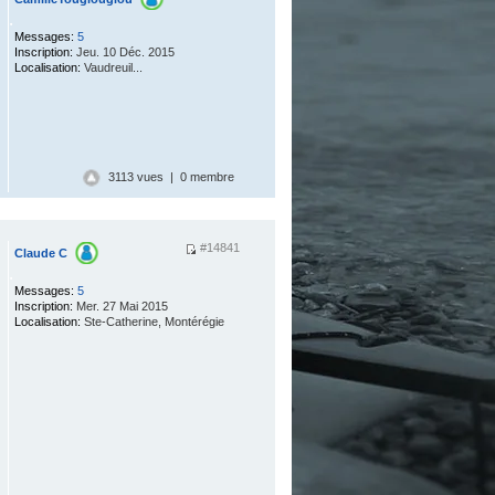
.
Messages:
5
Inscription:
Jeu. 10 Déc. 2015
Localisation:
Vaudreuil...
3113 vues | 0 membre
#14841
Claude C
.
Messages:
5
Inscription:
Mer. 27 Mai 2015
Localisation:
Ste-Catherine, Montérégie