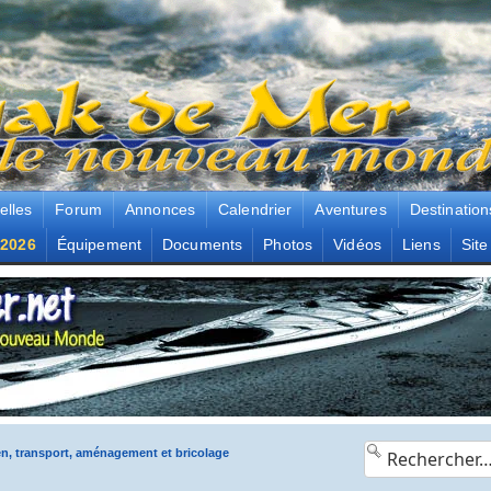
elles
Forum
Annonces
Calendrier
Aventures
Destination
2026
Équipement
Documents
Photos
Vidéos
Liens
Site
en, transport, aménagement et bricolage