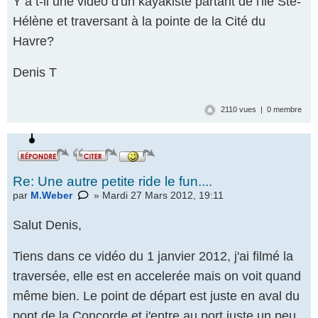
Y a t-il une video d'un kayakiste partant de l'ile Ste-
Hélène et traversant à la pointe de la Cité du
Havre?
Denis T
2110 vues | 0 membre
Re: Une autre petite ride le fun....
par
M.Weber
» Mardi 27 Mars 2012, 19:11
Salut Denis,
Tiens dans ce vidéo du 1 janvier 2012, j'ai filmé la
traversée, elle est en accelerée mais on voit quand
même bien. Le point de départ est juste en aval du
pont de la Concorde et j'entre au port juste un peu