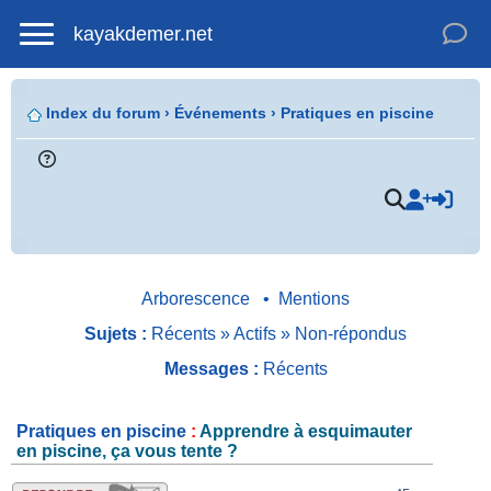
kayakdemer.net
Index du forum
›
Événements
›
Pratiques en piscine
.
Répondre
Arborescence
•
Mentions
par un
icône
Sujets :
Récents
»
Actifs
»
Non-répondus
Messages :
Récents
Pratiques en piscine
:
Apprendre à esquimauter
en piscine, ça vous tente ?
.