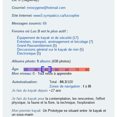
Courriel:
mroxygene@hotmail.com
Site Internet:
www3.sympatico.ca/lucsophie
Messages soumis:
69
Forums où Luc B est le plus actif :
Équipement de kayak et de sécurité
(
17
)
Entretien, transport, aménagement et bricolage
(
7
)
Grand Rassemblement
(
5
)
Discussions général sur le kayak de mer
(
5
)
Électronique
(
5
)
Albums photo:
9
albums
(438 photos)
Âge:
Mon niveau:
0 - Tout reste à apprendre
Autoévaluation:
Total :
84.3
/100
Zones de navigation
:
I
à
III
Je fais du kayak depuis
~17 ans
Je fais du kayak pour
la contemplation, les rencontres, l'effort
physique, la faune et la flore, la technique, l'exploration
Mon premier kayak:
Un Prototype se situant entre :le kayak et
un sous-marin