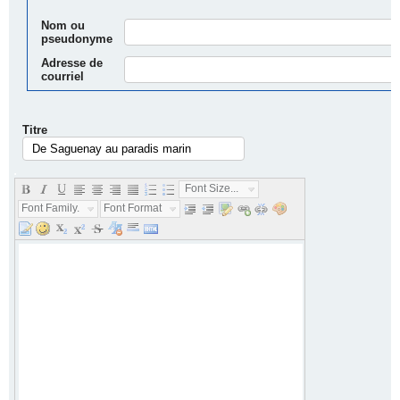
Nom ou
pseudonyme
Adresse de
courriel
Titre
.
Font Size...
Font Family...
Font Format...