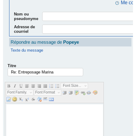
Me con
Nom ou
pseudonyme
Adresse de
courriel
Répondre au message de
Popeye
Texte du message
Titre
.
Font Size...
Font Family...
Font Format...