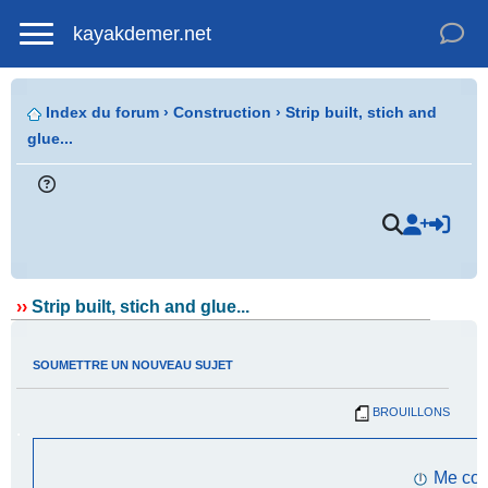
kayakdemer.net
Index du forum
›
Construction
›
Strip built, stich and
glue...
.
››
Strip built, stich and glue...
SOUMETTRE UN NOUVEAU SUJET
BROUILLONS
.
Me con