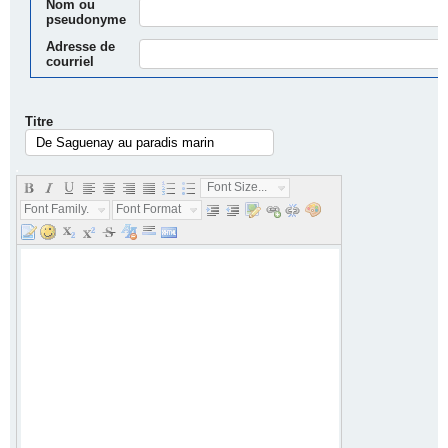
Nom ou
pseudonyme
Adresse de
courriel
Titre
.
Font Size...
Font Family...
Font Format...