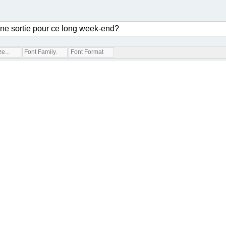
e...
Font Family...
Font Format...