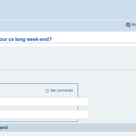
Me
e pour ce long week-end?
Me connecter
and