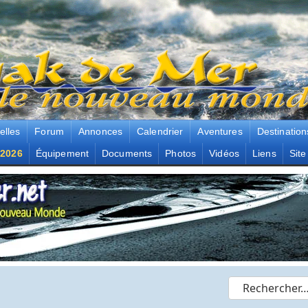
elles
Forum
Annonces
Calendrier
Aventures
Destination
2026
Équipement
Documents
Photos
Vidéos
Liens
Site