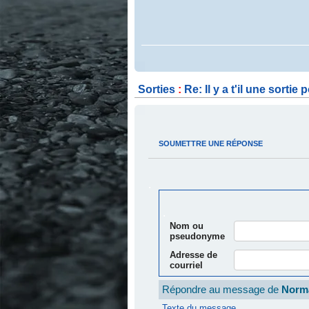
.
Sorties
:
Re: Il y a t'il une sorti
.
.
SOUMETTRE UNE RÉPONSE
.
.
Nom ou
pseudonyme
Adresse de
courriel
Répondre au message de
Norm
Texte du message