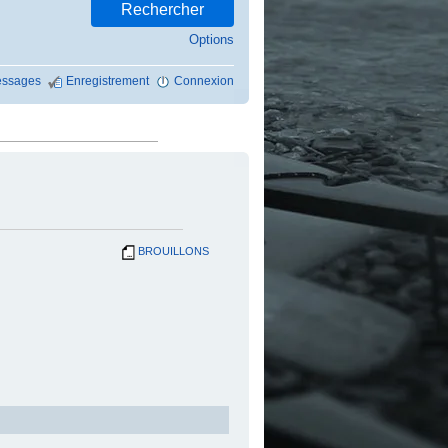
Options
ssages
Enregistrement
Connexion
BROUILLONS