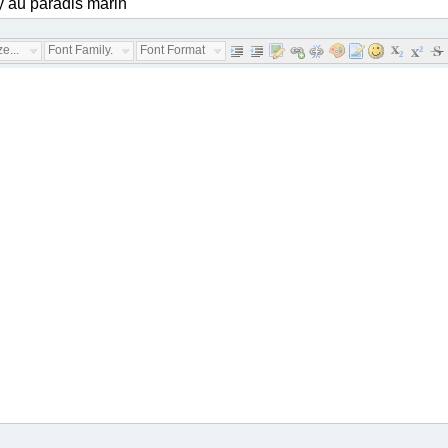
e...
Font Family...
Font Format...