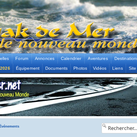
elles
Forum
Annonces
Calendrier
Aventures
Destination
2026
Équipement
Documents
Photos
Vidéos
Liens
Site
, Événements