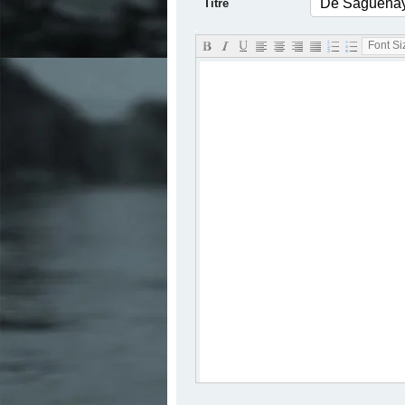
Titre
.
Font Siz