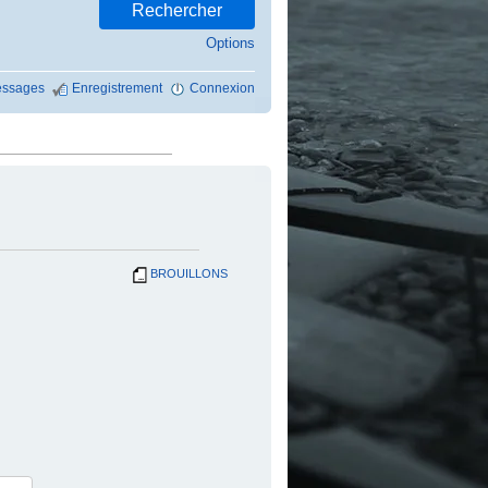
Options
ssages
Enregistrement
Connexion
BROUILLONS