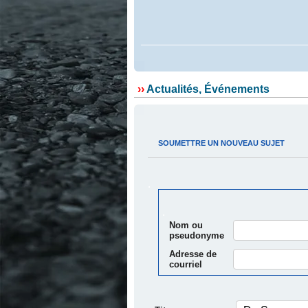
.
››
Actualités, Événements
.
.
SOUMETTRE UN NOUVEAU SUJET
.
.
Nom ou
pseudonyme
Adresse de
courriel