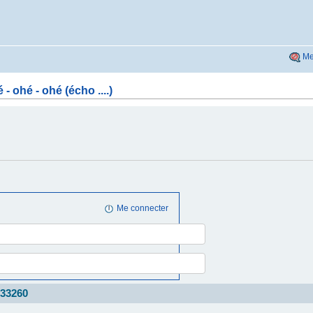
Me
- ohé - ohé (écho ....)
Me connecter
s33260