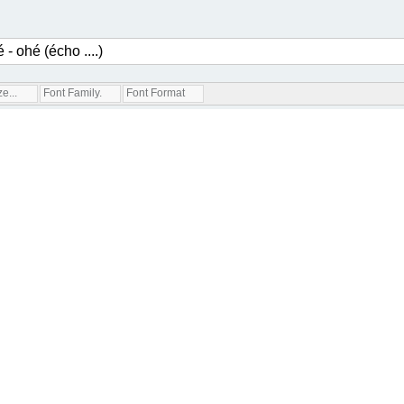
e...
Font Family...
Font Format...