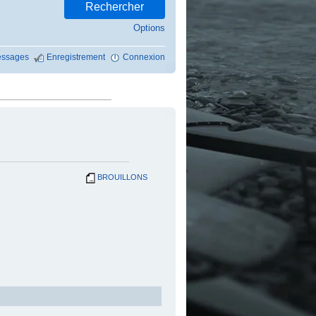
Options
ssages
Enregistrement
Connexion
BROUILLONS