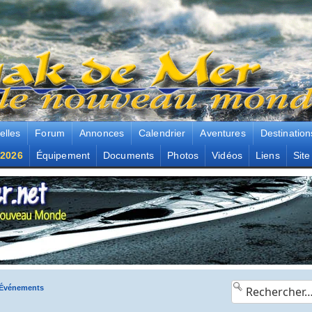
elles
Forum
Annonces
Calendrier
Aventures
Destination
2026
Équipement
Documents
Photos
Vidéos
Liens
Site
, Événements