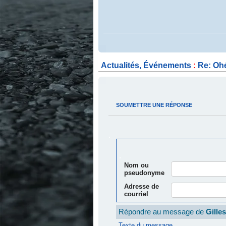
.
Actualités, Événements
:
Re: Ohé 
.
.
SOUMETTRE UNE RÉPONSE
.
.
Nom ou
pseudonyme
Adresse de
courriel
Répondre au message de
Gille
Texte du message