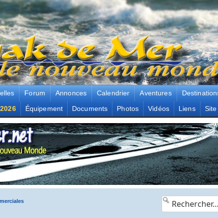
elles
Forum
Annonces
Calendrier
Aventures
Destination
2026
Équipement
Documents
Photos
Vidéos
Liens
Site
erciales