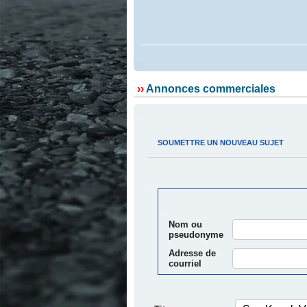
.
››
Annonces commerciales
.
.
SOUMETTRE UN NOUVEAU SUJET
.
.
Nom ou
pseudonyme
Adresse de
courriel