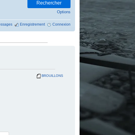
Options
ssages
Enregistrement
Connexion
BROUILLONS