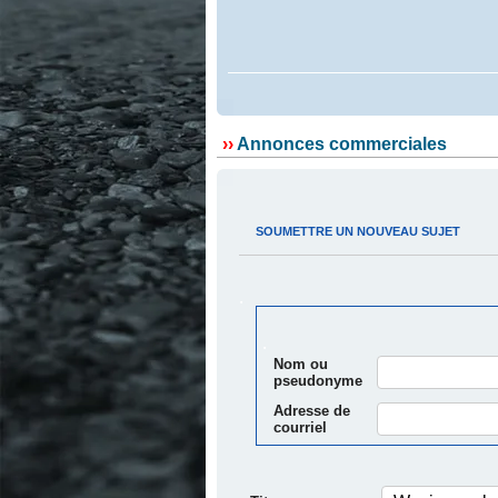
.
››
Annonces commerciales
.
.
SOUMETTRE UN NOUVEAU SUJET
.
.
Nom ou
pseudonyme
Adresse de
courriel