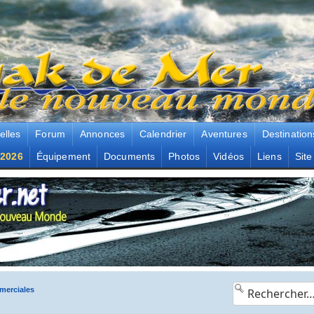
elles
Forum
Annonces
Calendrier
Aventures
Destination
2026
Équipement
Documents
Photos
Vidéos
Liens
Site
erciales