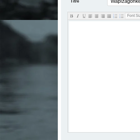
Titre
.
Font Siz