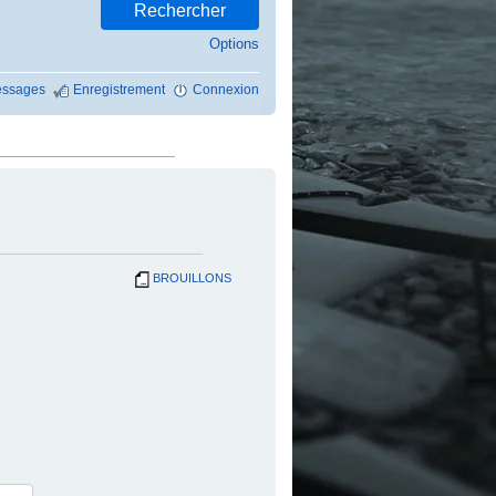
Options
ssages
Enregistrement
Connexion
BROUILLONS