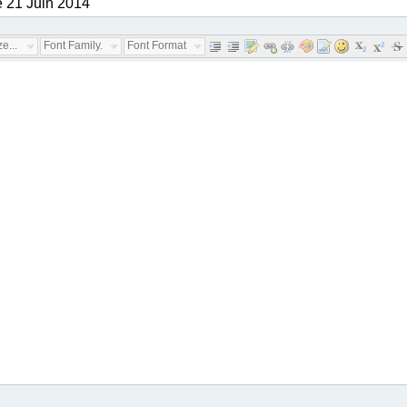
e...
Font Family...
Font Format...