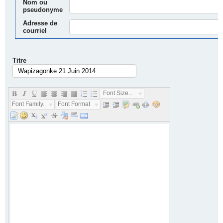
Nom ou
pseudonyme
Adresse de
courriel
Titre
.
Font Size...
Font Family...
Font Format...